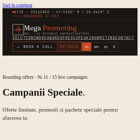
Sari la conținut
LIVE · CHIȘINĂU · 47.0105° N / 28.8638° E
--:--
BOARDING AT
G02
Mega
Promoting
SRL · AI REVENUE INFRASTRUCTURE
SOLUTIONS
WORK
AWARDS
PRESS
SPEAKING
WRITING
CONTACT
ro
en
ru
it
→ BOOK A CALL
MP-
2026
Boarding offers · № 11 /
15
live campaigns
Campanii Speciale
.
Oferte limitate, promotii si pachete speciale pentru
afacerea ta.