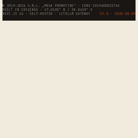
© 2019–2026 S.R.L. „MEGA PROMOTING" · IDNO 1019600021765
BUILT IN CHIȘINĂU · 47.0105° N / 28.8638° E
NEXT.JS 16 · SELF-HOSTED · LITELLM GATEWAY
V3.0 ·
2026-08-09