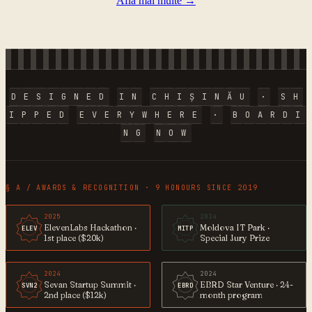
Afla mai multe
→
D
E
S
I
G
N
E
D
I
N
C
H
I
Ș
I
N
Ă
U
·
S
H
I
P
P
E
D
E
V
E
R
Y
W
H
E
R
E
·
B
O
A
R
D
I
N
G
N
O
W
§ A / AWARDS & RECOGNITION · 9 HONOURS SINCE 2019
2025
2024
ElevenLabs Hackathon ·
Moldova IT Park ·
ELEV
MITP
1st place ($20k)
Special Jury Prize
2024
2024
Sevan Startup Summit ·
EBRD Star Venture · 24-
SVN2
EBRD
2nd place ($12k)
month program