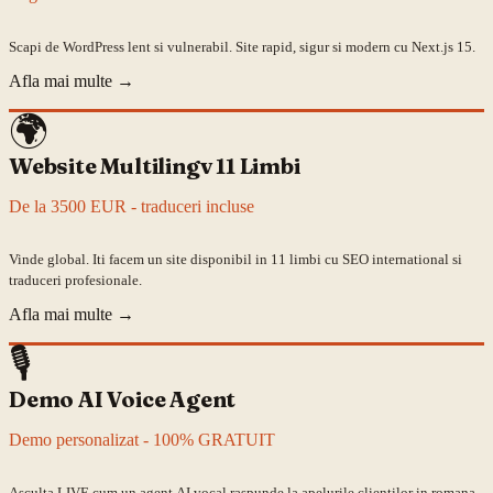
Scapi de WordPress lent si vulnerabil. Site rapid, sigur si modern cu Next.js 15.
Afla mai multe
→
🌍
Website Multilingv 11 Limbi
De la 3500 EUR - traduceri incluse
Vinde global. Iti facem un site disponibil in 11 limbi cu SEO international si
traduceri profesionale.
Afla mai multe
→
🎙️
Demo AI Voice Agent
Demo personalizat - 100% GRATUIT
Asculta LIVE cum un agent AI vocal raspunde la apelurile clientilor in romana,