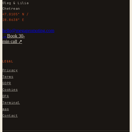
Oleg & Lilia
Chetrean
47.0105° N /
28.8638° E
hello@megapromoting.com
→
Book 30-
min call ↗
LEGAL
Privacy
Terms
GDPR
Cookies
DPA
Terminal
map
Contact