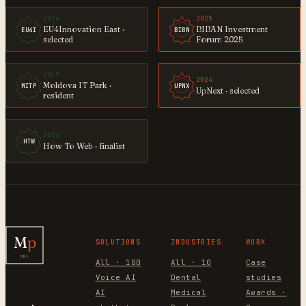
2024
2025
EU4Innovation East ·
BIBAN Investment
EU4I
BIBN
selected
Forum 2025
2019
2024
Moldova IT Park ·
MITP
UPNX
UpNext · selected
resident
2024
HTW
How To Web · finalist
M
p
SOLUTIONS
INDUSTRIES
WORK
SRL
All · 100
All · 10
Case
Voice AI
Dental
studies
AI
Medical
Awards ·