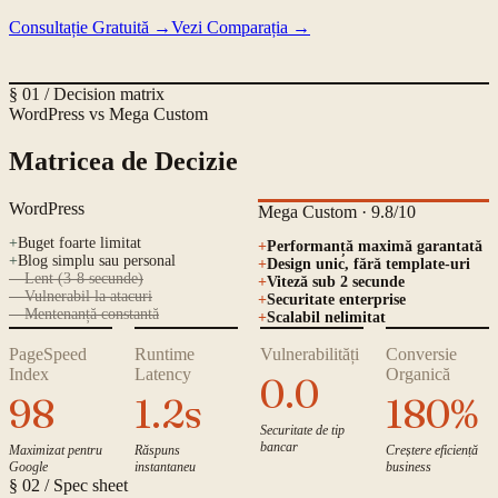
Consultație Gratuită
→
Vezi Comparația
→
§ 01 / Decision matrix
WordPress vs Mega Custom
Matricea de Decizie
WordPress
Mega Custom · 9.8/10
+
Buget foarte limitat
+
Performanță maximă garantată
+
Blog simplu sau personal
+
Design unic, fără template-uri
—
Lent (3-8 secunde)
+
Viteză sub 2 secunde
—
Vulnerabil la atacuri
+
Securitate enterprise
—
Mentenanță constantă
+
Scalabil nelimitat
PageSpeed
Runtime
Vulnerabilități
Conversie
Index
Latency
Organică
0.0
98
1.2s
180%
Securitate de tip
bancar
Maximizat pentru
Răspuns
Creștere eficiență
Google
instantaneu
business
§ 02 / Spec sheet