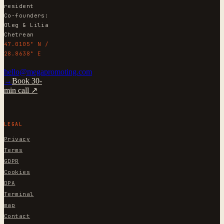
resident
Co-founders:
Oleg & Lilia
Chetrean
47.0105° N /
28.8638° E
hello@megapromoting.com
→
Book 30-
min call ↗
LEGAL
Privacy
Terms
GDPR
Cookies
DPA
Terminal
map
Contact