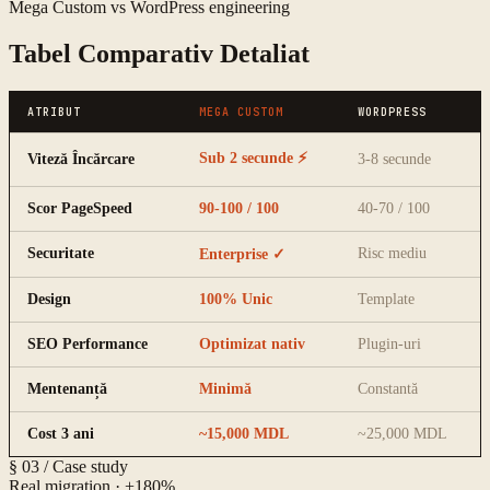
Mega Custom vs WordPress engineering
Tabel Comparativ Detaliat
ATRIBUT
MEGA CUSTOM
WORDPRESS
Sub 2 secunde ⚡
Viteză Încărcare
3-8 secunde
Scor PageSpeed
90-100 / 100
40-70 / 100
Securitate
Risc mediu
Enterprise ✓
Design
100% Unic
Template
SEO Performance
Optimizat nativ
Plugin-uri
Mentenanță
Minimă
Constantă
Cost 3 ani
~15,000 MDL
~25,000 MDL
§ 03 / Case study
Real migration · +180%