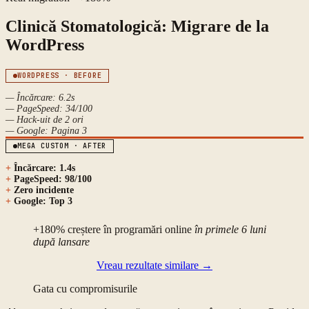
Clinică Stomatologică: Migrare de la
WordPress
WORDPRESS · BEFORE
—
Încărcare: 6.2s
—
PageSpeed: 34/100
—
Hack-uit de 2 ori
—
Google: Pagina 3
MEGA CUSTOM · AFTER
+
Încărcare: 1.4s
+
PageSpeed: 98/100
+
Zero incidente
+
Google: Top 3
+180% creștere în programări online
în primele 6 luni
după lansare
Vreau rezultate similare
→
Gata cu compromisurile