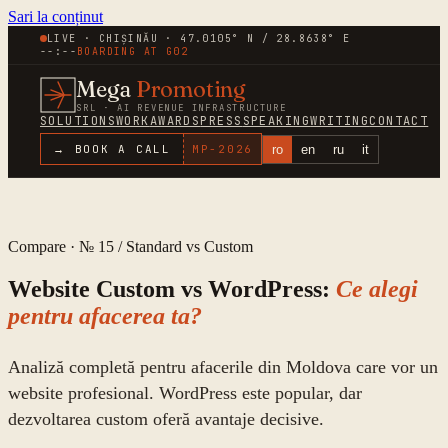
Sari la conținut
LIVE · CHIȘINĂU · 47.0105° N / 28.8638° E
--:--
BOARDING AT
G02
Mega
Promoting
SRL · AI REVENUE INFRASTRUCTURE
SOLUTIONS
WORK
AWARDS
PRESS
SPEAKING
WRITING
CONTACT
ro
en
ru
it
→ BOOK A CALL
MP-
2026
Compare · № 15 / Standard vs Custom
Website Custom vs WordPress:
Ce alegi
pentru afacerea ta?
Analiză completă pentru afacerile din Moldova care vor un
website profesional. WordPress este popular, dar
dezvoltarea custom oferă avantaje decisive.