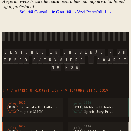
Alege un website care lucrează pentru tine, nu împotriva ta. Rapid,
sigur, profesional.
Solicită Consultație Gratuită
→
Vezi Portofoliul
→
D
E
S
I
G
N
E
D
I
N
C
H
I
Ș
I
N
Ă
U
·
S
H
I
P
P
E
D
E
V
E
R
Y
W
H
E
R
E
·
B
O
A
R
D
I
N
G
N
O
W
§ A / AWARDS & RECOGNITION · 9 HONOURS SINCE 2019
2025
2024
ElevenLabs Hackathon ·
Moldova IT Park ·
ELEV
MITP
1st place ($20k)
Special Jury Prize
2024
2024