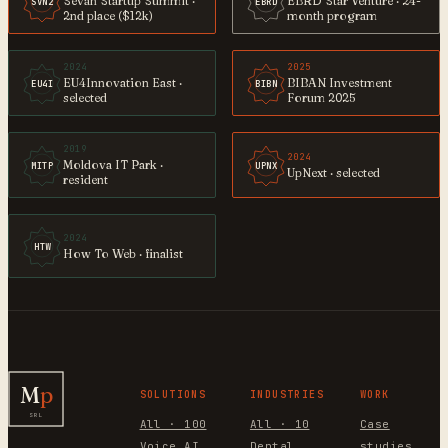
Sevan Startup Summit ·
EBRD Star Venture · 24-
SVN2
EBRD
2nd place ($12k)
month program
2024
2025
EU4Innovation East ·
BIBAN Investment
EU4I
BIBN
selected
Forum 2025
2019
2024
Moldova IT Park ·
MITP
UPNX
UpNext · selected
resident
2024
HTW
How To Web · finalist
M
p
SOLUTIONS
INDUSTRIES
WORK
SRL
All · 100
All · 10
Case
Voice AI
Dental
studies