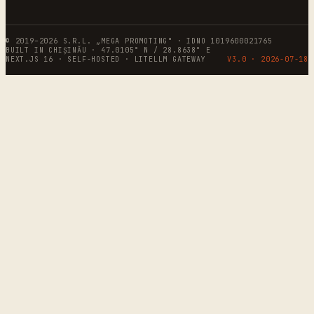
© 2019–2026 S.R.L. „MEGA PROMOTING" · IDNO 1019600021765
BUILT IN CHIȘINĂU · 47.0105° N / 28.8638° E
NEXT.JS 16 · SELF-HOSTED · LITELLM GATEWAY
V3.0 ·
2026-07-18