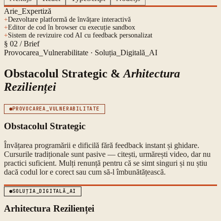
Arie_Expertiză
+
Dezvoltare platformă de învățare interactivă
+
Editor de cod în browser cu execuție sandbox
+
Sistem de revizuire cod AI cu feedback personalizat
§ 02 / Brief
Provocarea_Vulnerabilitate · Soluția_Digitală_AI
Obstacolul Strategic &
Arhitectura
Rezilienței
PROVOCAREA_VULNERABILITATE
Obstacolul Strategic
Învățarea programării e dificilă fără feedback instant și ghidare.
Cursurile tradiționale sunt pasive — citești, urmărești video, dar nu
practici suficient. Mulți renunță pentru că se simt singuri și nu știu
dacă codul lor e corect sau cum să-l îmbunătățească.
SOLUȚIA_DIGITALĂ_AI
Arhitectura Rezilienței