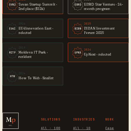
Sevan Startup Summit ·
EBRD Star Venture · 24-
SVN2
EBRD
2nd place ($12k)
month program
2024
2025
EU4Innovation East ·
BIBAN Investment
EU4I
BIBN
selected
Forum 2025
2019
2024
Moldova IT Park ·
MITP
UPNX
UpNext · selected
resident
2024
HTW
How To Web · finalist
M
p
SOLUTIONS
INDUSTRIES
WORK
SRL
All · 100
All · 10
Case