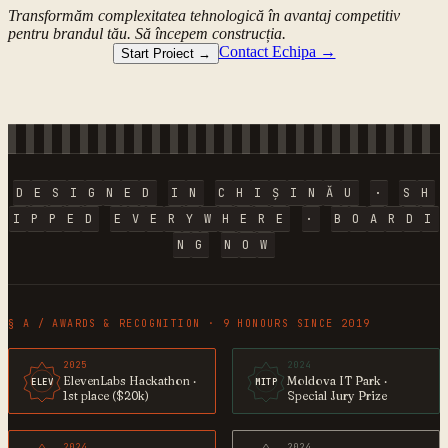
Transformăm complexitatea tehnologică în avantaj competitiv
pentru brandul tău. Să începem construcția.
Contact Echipa →
Start Proiect →
D
E
S
I
G
N
E
D
I
N
C
H
I
Ș
I
N
Ă
U
·
S
H
I
P
P
E
D
E
V
E
R
Y
W
H
E
R
E
·
B
O
A
R
D
I
N
G
N
O
W
§ A / AWARDS & RECOGNITION · 9 HONOURS SINCE 2019
2025
2024
ElevenLabs Hackathon ·
Moldova IT Park ·
ELEV
MITP
1st place ($20k)
Special Jury Prize
2024
2024