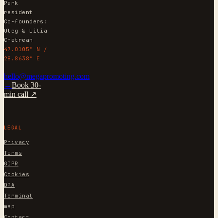
Park
resident
Co-founders:
Oleg & Lilia
Chetrean
47.0105° N /
28.8638° E
hello@megapromoting.com
→
Book 30-
min call ↗
LEGAL
Privacy
Terms
GDPR
Cookies
DPA
Terminal
map
Contact