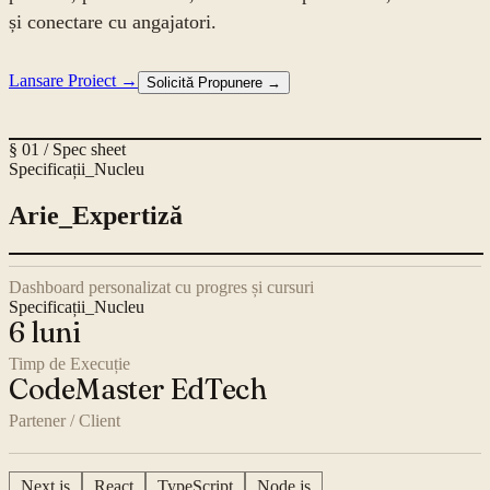
și conectare cu angajatori.
Lansare Proiect →
Solicită Propunere →
§ 01 / Spec sheet
Specificații_Nucleu
Arie_Expertiză
Dashboard personalizat cu progres și cursuri
Specificații_Nucleu
6 luni
Timp de Execuție
CodeMaster EdTech
Partener / Client
Next.js
React
TypeScript
Node.js