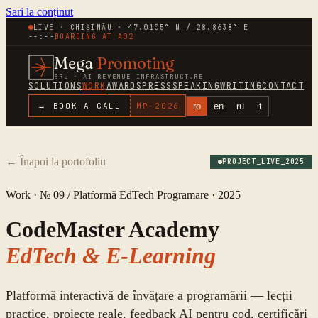
Sari la conținut
LIVE · CHIȘINĂU · 47.0105° N / 28.8638° E
--:--
BOARDING AT
A02
Mega
Promoting
SRL · AI REVENUE INFRASTRUCTURE
SOLUTIONS
WORK
AWARDS
PRESS
SPEAKING
WRITING
CONTACT
ro
en
ru
it
→ BOOK A CALL
MP-
2026
←
Înapoi la portofoliu
PROJECT_LIVE_
2025
Work · № 09 /
Platformă EdTech Programare
·
2025
CodeMaster Academy
EdTech & E-Learning
Platformă interactivă de învățare a programării — lecții
practice, proiecte reale, feedback AI pentru cod, certificări