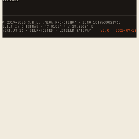
© 2019–2026 S.R.L. „MEGA PROMOTING" · IDNO 1019600021765
BUILT IN CHIȘINĂU · 47.0105° N / 28.8638° E
NEXT.JS 16 · SELF-HOSTED · LITELLM GATEWAY
V3.0 ·
2026-07-18