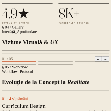
4.9★
8K+
RATING AI REVIEW
COMUNITATE DISCORD
§ 04 / Gallery
Interfață_Aprofundare
Viziune Vizuală &
UX
01
/
05
←
→
§ 05 / Workflow
Workflow_Protocol
Evoluție de la Concept la
Realitate
01
· 4 săptămâni
Curriculum Design