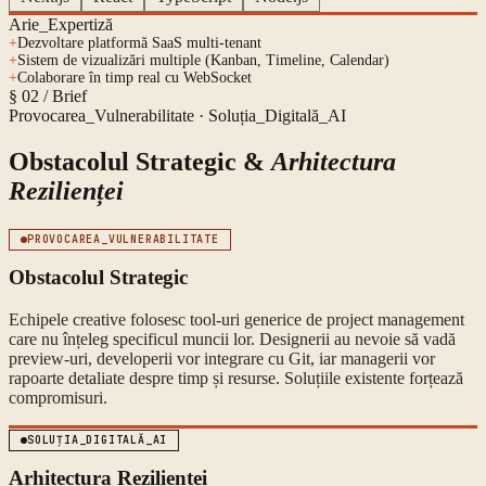
Arie_Expertiză
+
Dezvoltare platformă SaaS multi-tenant
+
Sistem de vizualizări multiple (Kanban, Timeline, Calendar)
+
Colaborare în timp real cu WebSocket
§ 02 / Brief
Provocarea_Vulnerabilitate · Soluția_Digitală_AI
Obstacolul Strategic &
Arhitectura
Rezilienței
PROVOCAREA_VULNERABILITATE
Obstacolul Strategic
Echipele creative folosesc tool-uri generice de project management
care nu înțeleg specificul muncii lor. Designerii au nevoie să vadă
preview-uri, developerii vor integrare cu Git, iar managerii vor
rapoarte detaliate despre timp și resurse. Soluțiile existente forțează
compromisuri.
SOLUȚIA_DIGITALĂ_AI
Arhitectura Rezilienței