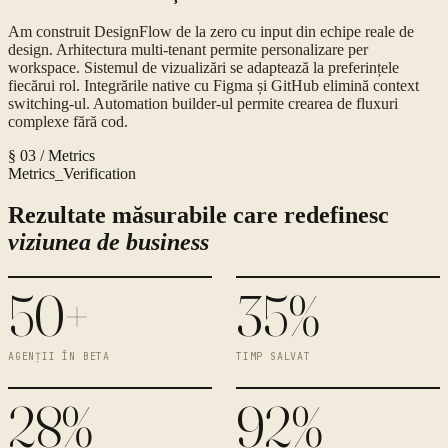
Am construit DesignFlow de la zero cu input din echipe reale de
design. Arhitectura multi-tenant permite personalizare per
workspace. Sistemul de vizualizări se adaptează la preferințele
fiecărui rol. Integrările native cu Figma și GitHub elimină context
switching-ul. Automation builder-ul permite crearea de fluxuri
complexe fără cod.
§ 03 / Metrics
Metrics_Verification
Rezultate măsurabile care redefinesc
viziunea de business
50+
35%
AGENȚII ÎN BETA
TIMP SALVAT
28%
92%