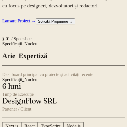
cu focus pe designeri, dezvoltatori și redactori.
Lansare Proiect →
Solicită Propunere →
§ 01 / Spec sheet
Specificații_Nucleu
Arie_Expertiză
Dashboard principal cu proiecte și activități recente
Specificații_Nucleu
6 luni
Timp de Execuție
DesignFlow SRL
Partener / Client
Next.js
React
TypeScript
Node.js