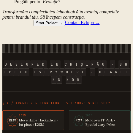
Pregătit pentru
Evoluție
?
Transformăm complexitatea tehnologică în avantaj competitiv
pentru brandul tău. Să începem construcția.
Contact Echipa →
Start Proiect →
D
E
S
I
G
N
E
D
I
N
C
H
I
Ș
I
N
Ă
U
·
S
H
I
P
P
E
D
E
V
E
R
Y
W
H
E
R
E
·
B
O
A
R
D
I
N
G
N
O
W
§ A / AWARDS & RECOGNITION · 9 HONOURS SINCE 2019
2025
2024
ElevenLabs Hackathon ·
Moldova IT Park ·
ELEV
MITP
1st place ($20k)
Special Jury Prize