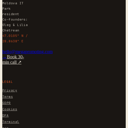
Moldova IT
Park
resident
Co-founders:
Oleg & Lilia
Chetrean
47.0105° N /
28.8638° E
hello@megapromoting.com
→
Book 30-
min call ↗
LEGAL
Privacy
Terms
GDPR
Cookies
DPA
Terminal
map