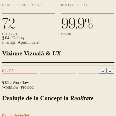
CREȘTERE PRODUCTIVITATE
RETENȚIE CLIENȚI
72
99.9%
NPS SCORE
UPTIME
§ 04 / Gallery
Interfață_Aprofundare
Viziune Vizuală &
UX
01
/
07
←
→
§ 05 / Workflow
Workflow_Protocol
Evoluție de la Concept la
Realitate
01
· 4 săptămâni