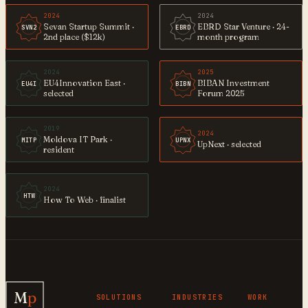
2024
2024
Sevan Startup Summit ·
EBRD Star Venture · 24-
SVN2
EBRD
2nd place ($12k)
month program
2024
2025
EU4Innovation East ·
BIBAN Investment
EU4I
BIBN
selected
Forum 2025
2019
2024
Moldova IT Park ·
MITP
UPNX
UpNext · selected
resident
2024
HTW
How To Web · finalist
M
p
SOLUTIONS
INDUSTRIES
WORK