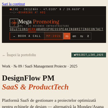
Sari la conținut
LIVE · CHIȘINĂU · 47.0105° N / 28.8638° E
--:--
BOARDING AT
A02
Mega
Promoting
SRL · AI REVENUE INFRASTRUCTURE
SOLUTIONS
WORK
AWARDS
PRESS
SPEAKING
WRITING
CONTACT
ro
en
ru
it
→ BOOK A CALL
MP-
2026
←
Înapoi la portofoliu
PROJECT_LIVE_
2025
Work · № 09 /
SaaS Management Proiecte
·
2025
DesignFlow PM
SaaS & ProductTech
Platformă SaaS de gestionare a proiectelor optimizată
pentru echipele de design — alternativă la Monday/Asana