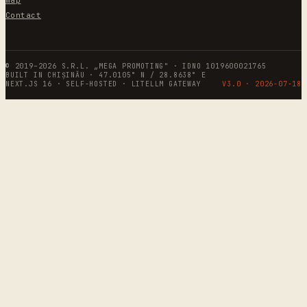
Contact
© 2019–2026 S.R.L. „MEGA PROMOTING" · IDNO 1019600021765
BUILT IN CHIȘINĂU · 47.0105° N / 28.8638° E
NEXT.JS 16 · SELF-HOSTED · LITELLM GATEWAY
V3.0 ·
2026-07-18