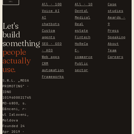
SRL
All · 100
All · 10
Case
Voice AI
Dental
studies
AI
Medical
Awards ·
Let's
chatbots
Real
9
Custom
estate
Press
build
agents
Fintech
Speaking
something
SEO · GEO
HoReCa
About
people
· AEO
E-
Team
Web apps
commerce
Careers
actually
CRM
Public
use.
automation
sector
Frameworks
S.R.L. „MEGA
PROMOTING" ·
IDNO
1019600021765
MD-6800, s.
Dănceni, r-
ul Ialoveni,
Moldova
Founded 24
Apr 2019 ·