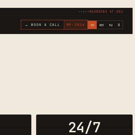
--:--
BOARDING AT
G02
ro
en
ru
it
→ BOOK A CALL
MP-
2026
24/7