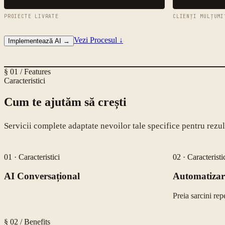
PROIECTE LIVRATE
CLIENȚI MULȚUMI
Vezi Procesul
↓
Implementează AI
→
§ 01 / Features
Caracteristici
Cum te ajutăm să crești
Servicii complete adaptate nevoilor tale specifice pentru rez
01
·
Caracteristici
02
·
Caracteristi
AI Conversațional
Automatizar
Înțelege limbajul natural și oferă răspunsuri
Preia sarcini rep
relevante
§ 02 / Benefits