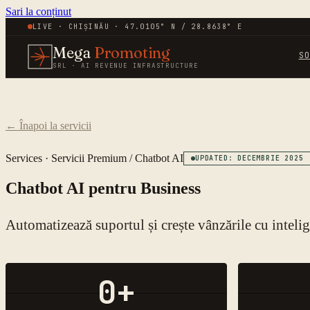
Sari la conținut
LIVE · CHIȘINĂU · 47.0105° N / 28.8638° E
Mega
Promoting
S
SRL · AI REVENUE INFRASTRUCTURE
←
Înapoi la servicii
Services ·
Servicii Premium
/
Chatbot AI
UPDATED: DECEMBRIE 2025
Chatbot AI pentru Business
Automatizează suportul și crește vânzările cu intelige
0
+