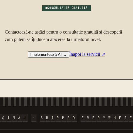
CONSULTAȚIE GRATUITĂ
Contactează-ne astăzi pentru o consultație gratuită și descoperă
cum putem să îți ducem afacerea la următorul nivel.
Înapoi la servicii
↗
Implementează AI
→
I
Ș
I
N
Ă
U
·
S
H
I
P
P
E
D
E
V
E
R
Y
W
H
E
R
E