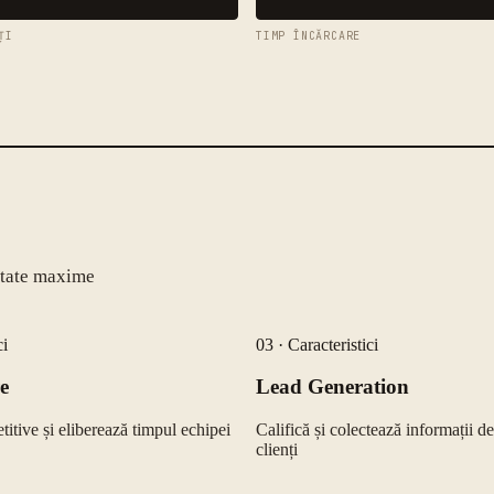
ȚI
TIMP ÎNCĂRCARE
ultate maxime
ci
03
·
Caracteristici
e
Lead Generation
etitive și eliberează timpul echipei
Califică și colectează informații de
clienți