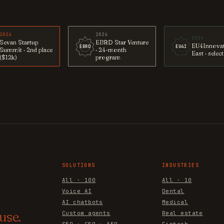
2024
2024
2024
Sevan Startup
EBRD Star Venture
EU4Innova
EBRD
EU4I
Summit · 2nd place
· 24-month
East · selec
($12k)
program
SOLUTIONS
INDUSTRIES
All · 100
All · 10
Voice AI
Dental
AI chatbots
Medical
use.
Custom agents
Real estate