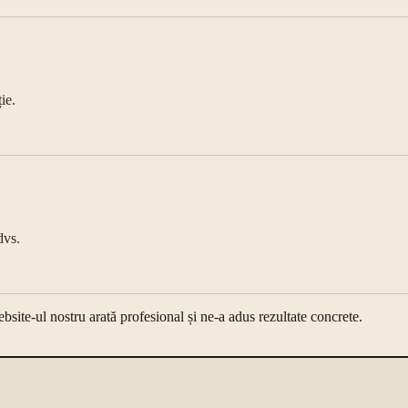
ie.
dvs.
ite-ul nostru arată profesional și ne-a adus rezultate concrete.