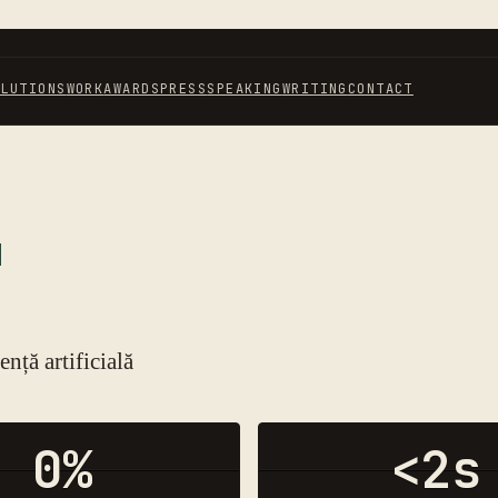
OLUTIONS
WORK
AWARDS
PRESS
SPEAKING
WRITING
CONTACT
nță artificială
0
%
<2s