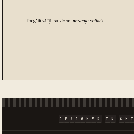
Pregătit să îți transformi
prezența online
?
D
E
S
I
G
N
E
D
I
N
C
H