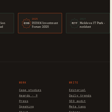
2025
2019
tion
BIBAN Investment
Moldova IT Park ·
BIBN
MITP
ted
Forum 2025
resident
WORK
WRITE
Case studies
Editorial
Awards · 9
Daily trends
Press
SEO audit
Speaking
Meta tags