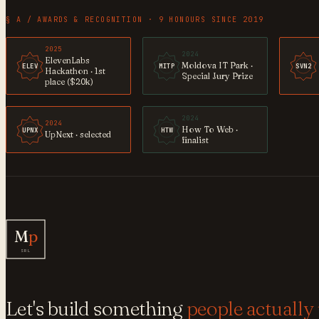
§ A / AWARDS & RECOGNITION · 9 HONOURS SINCE 2019
2025
2024
ElevenLabs
Moldova IT Park ·
ELEV
MITP
SVN2
Hackathon · 1st
Special Jury Prize
place ($20k)
2024
2024
How To Web ·
UPNX
HTW
UpNext · selected
finalist
M
p
SRL
Let's build something
people actually 