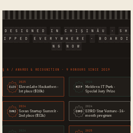
D
E
S
I
G
N
E
D
I
N
C
H
I
Ș
I
N
Ă
U
·
S
H
I
P
P
E
D
E
V
E
R
Y
W
H
E
R
E
·
B
O
A
R
D
I
N
G
N
O
W
§ A / AWARDS & RECOGNITION · 9 HONOURS SINCE 2019
2025
2024
ElevenLabs Hackathon ·
Moldova IT Park ·
ELEV
MITP
1st place ($20k)
Special Jury Prize
2024
2024
Sevan Startup Summit ·
EBRD Star Venture · 24-
SVN2
EBRD
2nd place ($12k)
month program
2024
2025