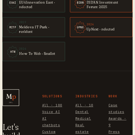
EU4Innovation East ·
BIBAN Investment
EU4I
BIBN
selected
Forum 2025
2019
2024
Moldova IT Park ·
MITP
UPNX
UpNext · selected
resident
2024
HTW
How To Web · finalist
M
p
SOLUTIONS
INDUSTRIES
WORK
SRL
All · 100
All · 10
Case
Voice AI
Dental
studies
AI
Medical
Awards ·
Let's
chatbots
Real
9
Custom
estate
Press