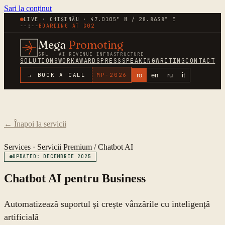
Sari la conținut
LIVE · CHIȘINĂU · 47.0105° N / 28.8638° E
--:--
BOARDING AT
G02
Mega
Promoting
SRL · AI REVENUE INFRASTRUCTURE
SOLUTIONS
WORK
AWARDS
PRESS
SPEAKING
WRITING
CONTACT
ro
en
ru
it
→ BOOK A CALL
MP-
2026
←
Înapoi la servicii
Services ·
Servicii Premium
/
Chatbot AI
UPDATED: DECEMBRIE 2025
Chatbot AI pentru Business
Automatizează suportul și crește vânzările cu inteligență
artificială