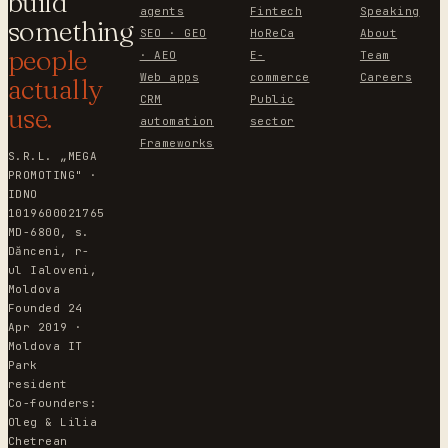
build
agents
Fintech
Speaking
something
SEO · GEO
HoReCa
About
people
· AEO
E-
Team
Web apps
commerce
Careers
actually
CRM
Public
use.
automation
sector
Frameworks
S.R.L. „MEGA
PROMOTING" ·
IDNO
1019600021765
MD-6800, s.
Dănceni, r-
ul Ialoveni,
Moldova
Founded 24
Apr 2019 ·
Moldova IT
Park
resident
Co-founders:
Oleg & Lilia
Chetrean