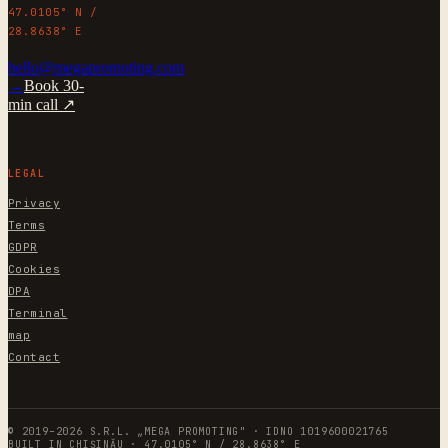
47.0105° N /
28.8638° E
hello@megapromoting.com
→
Book 30-
min call ↗
LEGAL
Privacy
Terms
GDPR
Cookies
DPA
Terminal
map
Contact
© 2019–2026 S.R.L. „MEGA PROMOTING" · IDNO 1019600021765
BUILT IN CHIȘINĂU · 47.0105° N / 28.8638° E