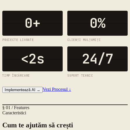
0
+
0
%
PROIECTE LIVRATE
CLIENȚI MULȚUMIȚI
<2s
24/7
TIMP ÎNCĂRCARE
SUPORT TEHNIC
Vezi Procesul
↓
Implementează AI
→
§ 01 / Features
Caracteristici
Cum te ajutăm să crești