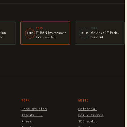
2025
2019
tion
BIBAN Investment
Moldova IT Park ·
BIBN
MITP
ted
Forum 2025
resident
WORK
WRITE
Case studies
Editorial
Awards · 9
Daily trends
Press
SEO audit