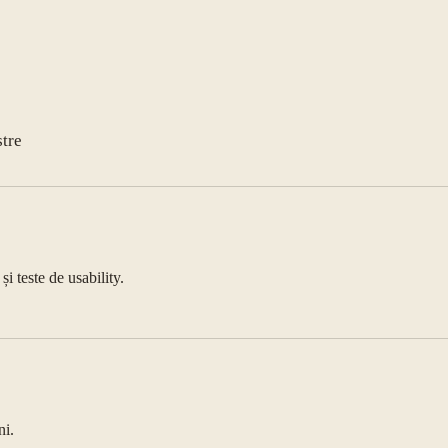
stre
i teste de usability.
?
ni.