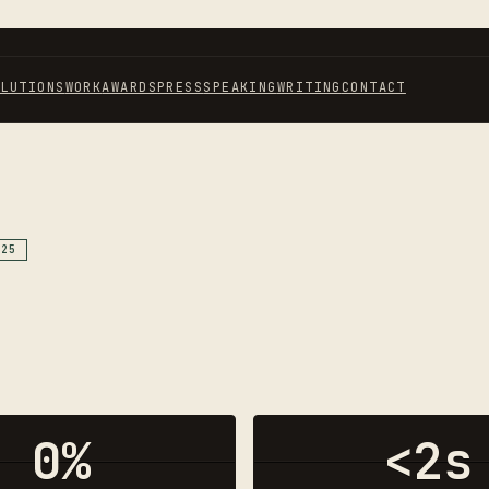
OLUTIONS
WORK
AWARDS
PRESS
SPEAKING
WRITING
CONTACT
025
0
%
<2s