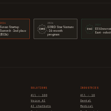
2024
2024
2024
Sevan Startup
EBRD Star Venture
EU4Innova
EBRD
EU4I
Summit · 2nd place
· 24-month
East · selec
($12k)
program
SOLUTIONS
INDUSTRIES
All · 100
All · 10
Voice AI
Dental
AI chatbots
Medical