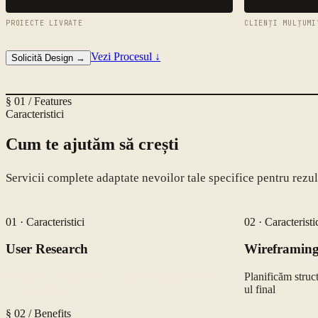
PROIECTE LIVRATE
CLIENȚI MULȚUMI
Vezi Procesul
↓
Solicită Design
→
§ 01 / Features
Caracteristici
Cum te ajutăm să crești
Servicii complete adaptate nevoilor tale specifice pentru rez
01
·
Caracteristici
02
·
Caracteristi
User Research
Wireframin
Înțelegem publicul țintă și nevoile lor pentru un
Planificăm struct
design relevant
ul final
§ 02 / Benefits