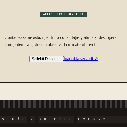
CONSULTAȚIE GRATUITĂ
Contactează-ne astăzi pentru o consultație gratuită și descoperă
cum putem să îți ducem afacerea la următorul nivel.
Înapoi la servicii
↗
Solicită Design
→
I
Ș
I
N
Ă
U
·
S
H
I
P
P
E
D
E
V
E
R
Y
W
H
E
R
E