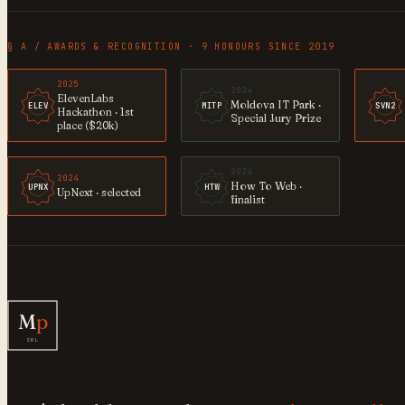
§ A / AWARDS & RECOGNITION · 9 HONOURS SINCE 2019
2025
2024
ElevenLabs
Moldova IT Park ·
ELEV
MITP
SVN2
Hackathon · 1st
Special Jury Prize
place ($20k)
2024
2024
How To Web ·
UPNX
HTW
UpNext · selected
finalist
M
p
SRL