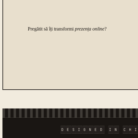
Pregătit să îți transformi
prezența online
?
D
E
S
I
G
N
E
D
I
N
C
H