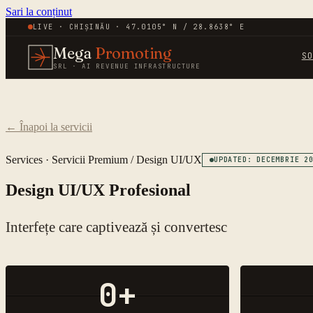
Sari la conținut
LIVE · CHIȘINĂU · 47.0105° N / 28.8638° E
Mega
Promoting
S
SRL · AI REVENUE INFRASTRUCTURE
←
Înapoi la servicii
Services ·
Servicii Premium
/
Design UI/UX
UPDATED: DECEMBRIE 2
Design UI/UX Profesional
Interfețe care captivează și convertesc
0
+