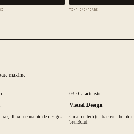
ȚI
TIMP ÎNCĂRCARE
ultate maxime
ci
03
·
Caracteristici
g
Visual Design
ura și fluxurile înainte de design-
Creăm interfețe atractive aliniate c
brandului