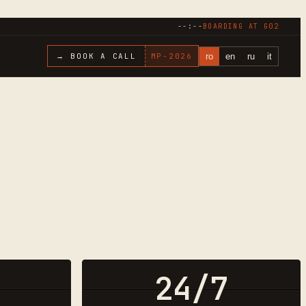
--:--
BOARDING AT
G02
ro
en
ru
it
→ BOOK A CALL
MP-
2026
24/7