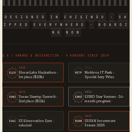
D
E
S
I
G
N
E
D
I
N
C
H
I
Ș
I
N
Ă
U
·
S
H
I
P
P
E
D
E
V
E
R
Y
W
H
E
R
E
·
B
O
A
R
D
I
N
G
N
O
W
§ A / AWARDS & RECOGNITION · 9 HONOURS SINCE 2019
2025
2024
ElevenLabs Hackathon ·
Moldova IT Park ·
ELEV
MITP
1st place ($20k)
Special Jury Prize
2024
2024
Sevan Startup Summit ·
EBRD Star Venture · 24-
SVN2
EBRD
2nd place ($12k)
month program
2024
2025
EU4Innovation East ·
BIBAN Investment
EU4I
BIBN
selected
Forum 2025