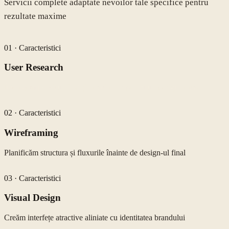
Servicii complete adaptate nevoilor tale specifice pentru
rezultate maxime
01
·
Caracteristici
User Research
Înțelegem publicul țintă și nevoile lor pentru un design relevant
02
·
Caracteristici
Wireframing
Planificăm structura și fluxurile înainte de design-ul final
03
·
Caracteristici
Visual Design
Creăm interfețe atractive aliniate cu identitatea brandului