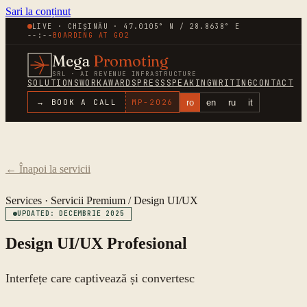
Sari la conținut
LIVE · CHIȘINĂU · 47.0105° N / 28.8638° E
--:--
BOARDING AT
G02
Mega
Promoting
SRL · AI REVENUE INFRASTRUCTURE
SOLUTIONS
WORK
AWARDS
PRESS
SPEAKING
WRITING
CONTACT
ro
en
ru
it
→ BOOK A CALL
MP-
2026
←
Înapoi la servicii
Services ·
Servicii Premium
/
Design UI/UX
UPDATED: DECEMBRIE 2025
Design UI/UX Profesional
Interfețe care captivează și convertesc