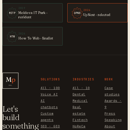
2019
2024
Moldova IT Park ·
MITP
UPNX
UpNext · selected
resident
2024
HTW
How To Web · finalist
M
p
SOLUTIONS
INDUSTRIES
WORK
SRL
All · 100
All · 10
Case
Voice AI
Dental
studies
AI
Medical
Awards ·
Let's
chatbots
Real
9
Custom
estate
Press
build
agents
Fintech
Speaking
something
SEO · GEO
HoReCa
About