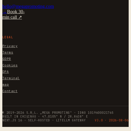
hello@megapromoting.com
→
Book 30-
min call ↗
LEGAL
Privacy
Terms
GDPR
Cookies
DPA
Terminal
map
Contact
© 2019–2026 S.R.L. „MEGA PROMOTING" · IDNO 1019600021765
BUILT IN CHIȘINĂU · 47.0105° N / 28.8638° E
NEXT.JS 16 · SELF-HOSTED · LITELLM GATEWAY
V3.0 ·
2026-08-06