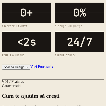
0
+
0
%
PROIECTE LIVRATE
CLIENȚI MULȚUMIȚI
<2s
24/7
TIMP ÎNCĂRCARE
SUPORT TEHNIC
Vezi Procesul
↓
Solicită Design
→
§ 01 / Features
Caracteristici
Cum te ajutăm să crești