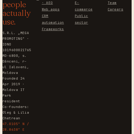
people
· AEO
E-
Team
Web apps
commerce
Careers
actually
CRM
Public
use.
automation
sector
Frameworks
S.R.L. „MEGA
PROMOTING" ·
IDNO
1019600021765
MD-6800, s.
Dănceni, r-
ul Ialoveni,
Moldova
Founded 24
Apr 2019 ·
Moldova IT
Park
resident
Co-founders:
Oleg & Lilia
Chetrean
47.0105° N /
28.8638° E