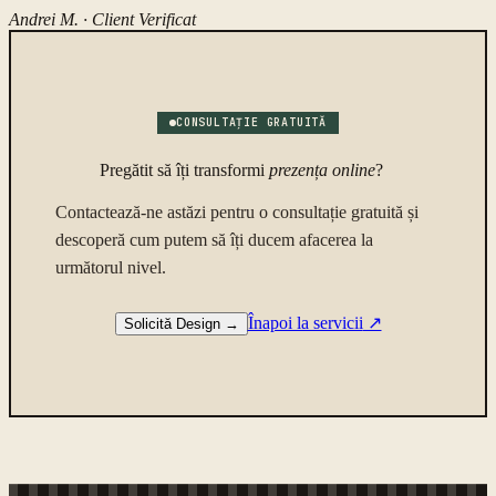
Andrei M. ·
Client Verificat
CONSULTAȚIE GRATUITĂ
Pregătit să îți transformi
prezența online
?
Contactează-ne astăzi pentru o consultație gratuită și
descoperă cum putem să îți ducem afacerea la
următorul nivel.
Înapoi la servicii
↗
Solicită Design
→