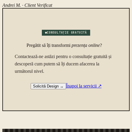
Andrei M. ·
Client Verificat
CONSULTAȚIE GRATUITĂ
Pregătit să îți transformi
prezența online
?
Contactează-ne astăzi pentru o consultație gratuită și
descoperă cum putem să îți ducem afacerea la
următorul nivel.
Înapoi la servicii
↗
Solicită Design
→