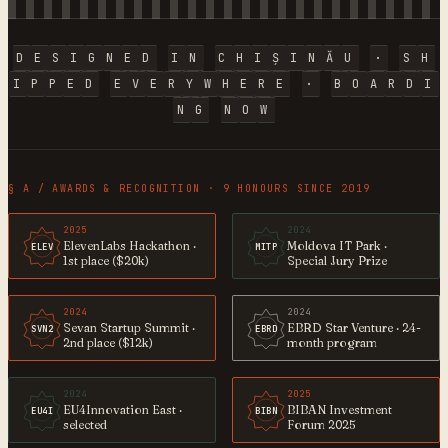
D
E
S
I
G
N
E
D
I
N
C
H
I
Ș
I
N
Ă
U
·
S
H
I
P
P
E
D
E
V
E
R
Y
W
H
E
R
E
·
B
O
A
R
D
I
N
G
N
O
W
§ A / AWARDS & RECOGNITION · 9 HONOURS SINCE 2019
2025
2024
ElevenLabs Hackathon ·
Moldova IT Park ·
ELEV
MITP
1st place ($20k)
Special Jury Prize
2024
2024
Sevan Startup Summit ·
EBRD Star Venture · 24-
SVN2
EBRD
2nd place ($12k)
month program
2024
2025
EU4Innovation East ·
BIBAN Investment
EU4I
BIBN
selected
Forum 2025