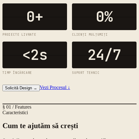
0
+
0
%
PROIECTE LIVRATE
CLIENȚI MULȚUMIȚI
<2s
24/7
TIMP ÎNCĂRCARE
SUPORT TEHNIC
Vezi Procesul
↓
Solicită Design
→
§ 01 / Features
Caracteristici
Cum te ajutăm să crești