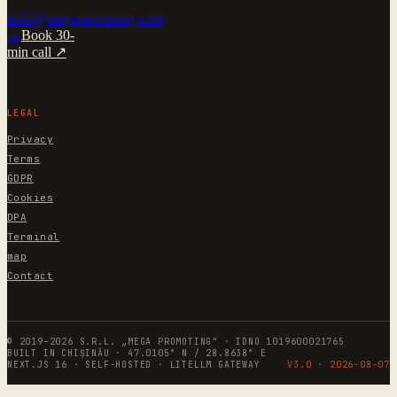
hello@megapromoting.com
→
Book 30-
min call ↗
LEGAL
Privacy
Terms
GDPR
Cookies
DPA
Terminal
map
Contact
© 2019–2026 S.R.L. „MEGA PROMOTING" · IDNO 1019600021765
BUILT IN CHIȘINĂU · 47.0105° N / 28.8638° E
NEXT.JS 16 · SELF-HOSTED · LITELLM GATEWAY
V3.0 ·
2026-08-07