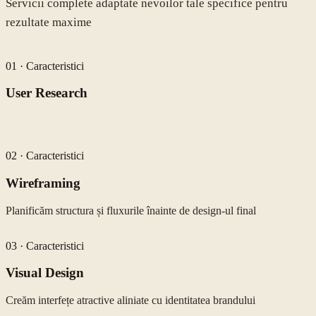
Servicii complete adaptate nevoilor tale specifice pentru
rezultate maxime
01
·
Caracteristici
User Research
Înțelegem publicul țintă și nevoile lor pentru un design relevant
02
·
Caracteristici
Wireframing
Planificăm structura și fluxurile înainte de design-ul final
03
·
Caracteristici
Visual Design
Creăm interfețe atractive aliniate cu identitatea brandului