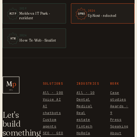
2019
2024
Moldova IT Park ·
MITP
UPNX
UpNext · selected
resident
2024
HTW
How To Web · finalist
M
p
SOLUTIONS
INDUSTRIES
WORK
SRL
All · 100
All · 10
Case
Voice AI
Dental
studies
AI
Medical
Awards ·
Let's
chatbots
Real
9
Custom
estate
Press
build
agents
Fintech
Speaking
something
SEO · GEO
HoReCa
About