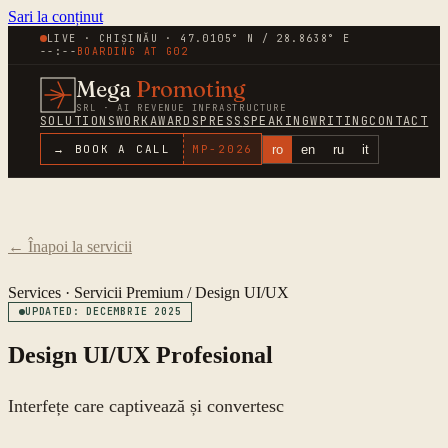
Sari la conținut
LIVE · CHIȘINĂU · 47.0105° N / 28.8638° E
--:--
BOARDING AT
G02
Mega
Promoting
SRL · AI REVENUE INFRASTRUCTURE
SOLUTIONS
WORK
AWARDS
PRESS
SPEAKING
WRITING
CONTACT
ro
en
ru
it
→ BOOK A CALL
MP-
2026
←
Înapoi la servicii
Services ·
Servicii Premium
/
Design UI/UX
UPDATED: DECEMBRIE 2025
Design UI/UX Profesional
Interfețe care captivează și convertesc