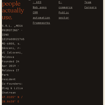
people
· AEO
E-
Team
Web apps
commerce
Careers
actually
CRM
Public
use.
automation
sector
Frameworks
S.R.L. „MEGA
PROMOTING" ·
IDNO
1019600021765
MD-6800, s.
Dănceni, r-
ul Ialoveni,
Moldova
Founded 24
Apr 2019 ·
Moldova IT
Park
resident
Co-founders:
Oleg & Lilia
Chetrean
47.0105° N /
28.8638° E