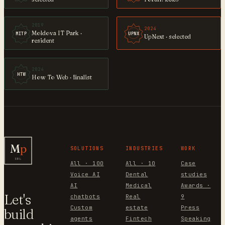
2019
2024
Moldova IT Park ·
MITP
UPNX
UpNext · selected
resident
2024
HTW
How To Web · finalist
M
p
SOLUTIONS
INDUSTRIES
WORK
SRL
All · 100
All · 10
Case
Voice AI
Dental
studies
AI
Medical
Awards ·
Let's
chatbots
Real
9
Custom
estate
Press
build
agents
Fintech
Speaking