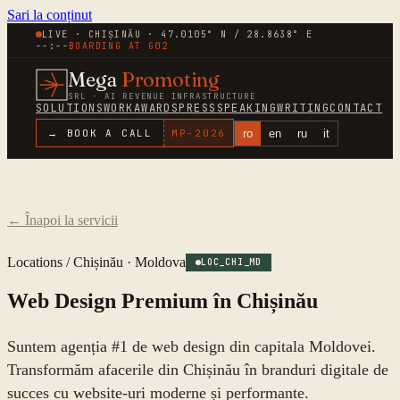
Sari la conținut
LIVE · CHIȘINĂU · 47.0105° N / 28.8638° E
--:--
BOARDING AT
G02
Mega
Promoting
SRL · AI REVENUE INFRASTRUCTURE
SOLUTIONS
WORK
AWARDS
PRESS
SPEAKING
WRITING
CONTACT
ro
en
ru
it
→ BOOK A CALL
MP-
2026
←
Înapoi la servicii
Locations /
Chișinău
·
Moldova
LOC_CHI_MD
Web Design Premium în Chișinău
Suntem agenția #1 de web design din capitala Moldovei.
Transformăm afacerile din Chișinău în branduri digitale de
succes cu website-uri moderne și performante.