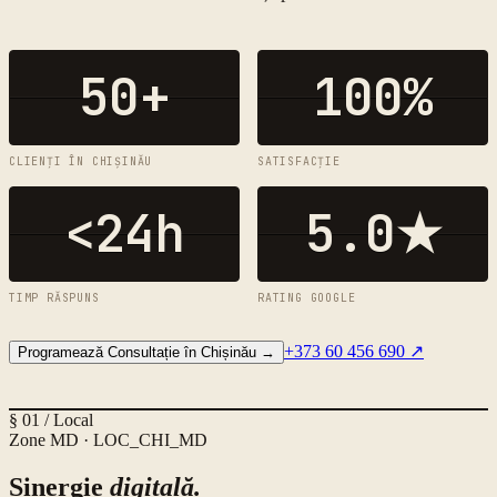
50+
100%
CLIENȚI ÎN CHIȘINĂU
SATISFACȚIE
<24h
5.0★
TIMP RĂSPUNS
RATING GOOGLE
+373 60 456 690
↗
Programează Consultație în Chișinău
→
§ 01 / Local
Zone
MD
·
LOC_CHI_MD
Sinergie
digitală.