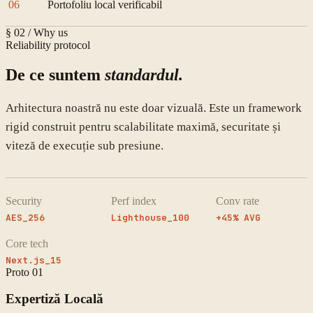
06
Portofoliu local verificabil
§ 02 / Why us
Reliability protocol
De ce suntem
standardul.
Arhitectura noastră nu este doar vizuală. Este un framework
rigid construit pentru scalabilitate maximă, securitate și
viteză de execuție sub presiune.
Security
Perf index
Conv rate
AES_256
Lighthouse_100
+45% AVG
Core tech
Next.js_15
Proto
01
Expertiză Locală