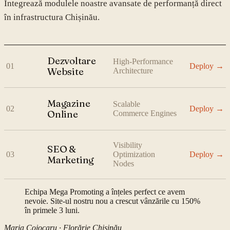
Integrează modulele noastre avansate de performanță direct
în infrastructura
Chișinău
.
Dezvoltare
High-Performance
01
Deploy →
Website
Architecture
Magazine
Scalable
02
Deploy →
Online
Commerce Engines
Visibility
SEO &
03
Optimization
Deploy →
Marketing
Nodes
Echipa Mega Promoting a înțeles perfect ce avem
nevoie. Site-ul nostru nou a crescut vânzările cu 150%
în primele 3 luni.
Maria Cojocaru
·
Florărie Chișinău