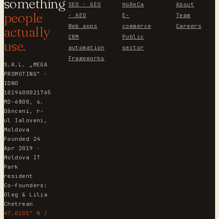
something
SEO · GEO
HoReCa
About
people
· AEO
E-
Team
Web apps
commerce
Careers
actually
CRM
Public
use.
automation
sector
Frameworks
S.R.L. „MEGA
PROMOTING" ·
IDNO
1019600021765
MD-6800, s.
Dănceni, r-
ul Ialoveni,
Moldova
Founded 24
Apr 2019 ·
Moldova IT
Park
resident
Co-founders:
Oleg & Lilia
Chetrean
47.0105° N /