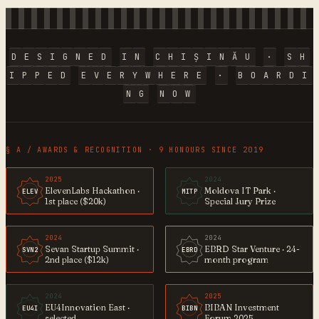
D
E
S
I
G
N
E
D
I
N
C
H
I
Ș
I
N
Ă
U
·
S
H
I
P
P
E
D
E
V
E
R
Y
W
H
E
R
E
·
B
O
A
R
D
I
N
G
N
O
W
§ A / AWARDS & RECOGNITION · 9 HONOURS SINCE 2019
2025
2024
ElevenLabs Hackathon ·
Moldova IT Park ·
ELEV
MITP
1st place ($20k)
Special Jury Prize
2024
2024
Sevan Startup Summit ·
EBRD Star Venture · 24-
SVN2
EBRD
2nd place ($12k)
month program
2024
2025
EU4Innovation East ·
BIBAN Investment
EU4I
BIBN
selected
Forum 2025