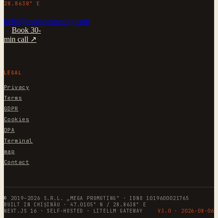
28.8638° E
hello@megapromoting.com
→
Book 30-
min call ↗
LEGAL
Privacy
Terms
GDPR
Cookies
DPA
Terminal
map
Contact
© 2019–2026 S.R.L. „MEGA PROMOTING" · IDNO 1019600021765
BUILT IN CHIȘINĂU · 47.0105° N / 28.8638° E
NEXT.JS 16 · SELF-HOSTED · LITELLM GATEWAY
V3.0 ·
2026-08-06