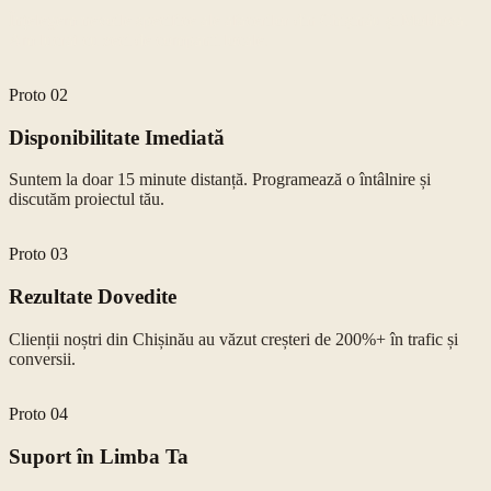
Înțelegem nevoile specifice ale afacerilor din Chișinău și Moldova.
Am lucrat cu zeci de companii locale.
Proto
02
Disponibilitate Imediată
Suntem la doar 15 minute distanță. Programează o întâlnire și
discutăm proiectul tău.
Proto
03
Rezultate Dovedite
Clienții noștri din Chișinău au văzut creșteri de 200%+ în trafic și
conversii.
Proto
04
Suport în Limba Ta