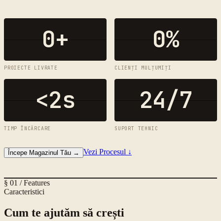
0
+
0
%
PROIECTE LIVRATE
CLIENȚI MULȚUMIȚI
<2s
24/7
TIMP ÎNCĂRCARE
SUPORT TEHNIC
Vezi Procesul
↓
Începe Magazinul Tău
→
§ 01 / Features
Caracteristici
Cum te ajutăm să crești