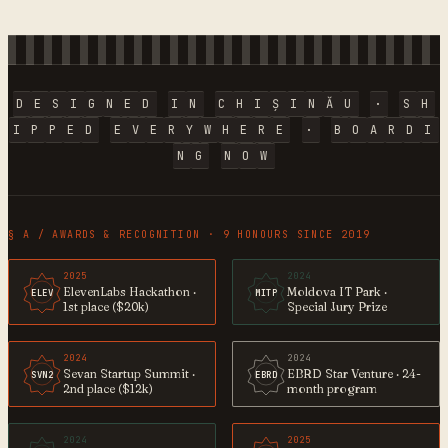
D
E
S
I
G
N
E
D
I
N
C
H
I
Ș
I
N
Ă
U
·
S
H
I
P
P
E
D
E
V
E
R
Y
W
H
E
R
E
·
B
O
A
R
D
I
N
G
N
O
W
§ A / AWARDS & RECOGNITION · 9 HONOURS SINCE 2019
2025
2024
ElevenLabs Hackathon ·
Moldova IT Park ·
ELEV
MITP
1st place ($20k)
Special Jury Prize
2024
2024
Sevan Startup Summit ·
EBRD Star Venture · 24-
SVN2
EBRD
2nd place ($12k)
month program
2024
2025