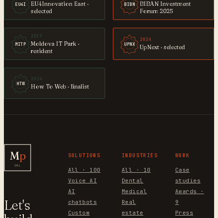
EU4Innovation East ·
BIBAN Investment
EU4I
BIBN
selected
Forum 2025
2019
2024
Moldova IT Park ·
MITP
UPNX
UpNext · selected
resident
2024
HTW
How To Web · finalist
M
p
SOLUTIONS
INDUSTRIES
WORK
SRL
All · 100
All · 10
Case
Voice AI
Dental
studies
AI
Medical
Awards ·
Let's
chatbots
Real
9
Custom
estate
Press