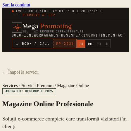
Sari la conținut
LIVE · CHIȘINĂU · 47.0105° N / 28.8638° E
--:--
BOARDING AT
G02
Mega
Promoting
SRL · AI REVENUE INFRASTRUCTURE
SOLUTIONS
WORK
AWARDS
PRESS
SPEAKING
WRITING
CONTACT
ro
en
ru
it
→ BOOK A CALL
MP-
2026
←
Înapoi la servicii
Services ·
Servicii Premium
/
Magazine Online
UPDATED: DECEMBRIE 2025
Magazine Online Profesionale
Soluții e-commerce complete care transformă vizitatorii în
clienți