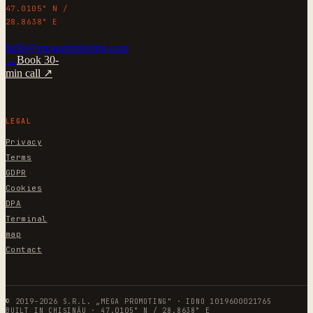
47.0105° N /
28.8638° E
hello@megapromoting.com
→
Book 30-
min call ↗
LEGAL
Privacy
Terms
GDPR
Cookies
DPA
Terminal
map
Contact
© 2019–2026 S.R.L. „MEGA PROMOTING" · IDNO 1019600021765
BUILT IN CHIȘINĂU · 47.0105° N / 28.8638° E