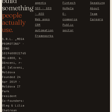
build
agents
Fintech
Speaking
something
SEO · GEO
HoReCa
About
people
· AEO
E-
Team
Web apps
commerce
Careers
actually
CRM
Public
use.
automation
sector
Frameworks
S.R.L. „MEGA
PROMOTING" ·
IDNO
1019600021765
MD-6800, s.
Dănceni, r-
ul Ialoveni,
Moldova
Founded 24
Apr 2019 ·
Moldova IT
Park
resident
Co-founders:
Oleg & Lilia
Chetrean