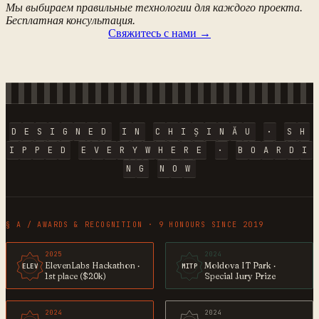
Мы выбираем правильные технологии для каждого проекта.
Бесплатная консультация.
Свяжитесь с нами
→
D
E
S
I
G
N
E
D
I
N
C
H
I
Ș
I
N
Ă
U
·
S
H
I
P
P
E
D
E
V
E
R
Y
W
H
E
R
E
·
B
O
A
R
D
I
N
G
N
O
W
§ A / AWARDS & RECOGNITION · 9 HONOURS SINCE 2019
2025
2024
ElevenLabs Hackathon ·
Moldova IT Park ·
ELEV
MITP
1st place ($20k)
Special Jury Prize
2024
2024