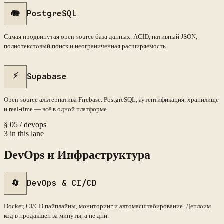
🐘
PostgreSQL
Самая продвинутая open-source база данных. ACID, нативный JSON,
полнотекстовый поиск и неограниченная расширяемость.
⚡
Supabase
Open-source альтернатива Firebase. PostgreSQL, аутентификация, хранилище
и real-time — всё в одной платформе.
§
05
/
devops
3
in this lane
DevOps и Инфраструктура
🔄
DevOps & CI/CD
Docker, CI/CD пайплайны, мониторинг и автомасштабирование. Деплоим
код в продакшен за минуты, а не дни.