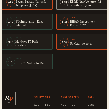
Sevan Startup Summit ·
EBRD Star Venture · 24-
SVN2
EBRD
2nd place ($12k)
month program
2024
2025
EU4Innovation East ·
BIBAN Investment
EU4I
BIBN
selected
Forum 2025
2019
2024
Moldova IT Park ·
MITP
UPNX
UpNext · selected
resident
2024
HTW
How To Web · finalist
M
p
SOLUTIONS
INDUSTRIES
WORK
SRL
All · 100
All · 10
Case