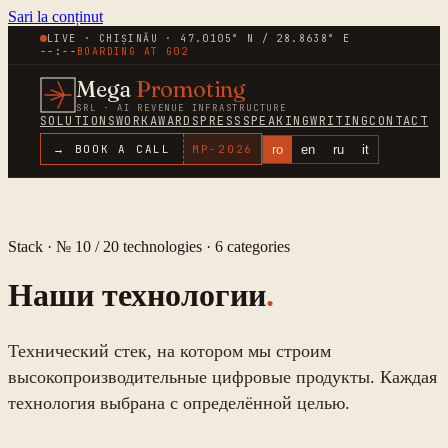
Sari la conținut
LIVE · CHIȘINĂU · 47.0105° N / 28.8638° E
--:--
BOARDING AT
G02
Mega
Promoting
SRL · AI REVENUE INFRASTRUCTURE
SOLUTIONS
WORK
AWARDS
PRESS
SPEAKING
WRITING
CONTACT
ro
en
ru
it
→ BOOK A CALL
MP-
2026
Stack · № 10 /
20
technologies ·
6
categories
Наши технологии
.
Технический стек, на котором мы строим
высокопроизводительные цифровые продукты. Каждая
технология выбрана с определённой целью.