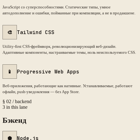
JavaScript со суперспособностями. Статические типы, умное
автодополнение и ошибки, пойманные при компиляции, а не в продакшене.
🎨
Tailwind CSS
Utility-first CSS-фреймворк, революционизирующий веб-дизайн.
Адаптивные компоненты, настраиваемые темы, ноль неиспользуемого CSS.
📱
Progressive Web Apps
Веб-приложения, работающие как нативные. Устанавливаемые, работают
офлайн, push-уведомления — без App Store.
§
02
/
backend
3
in this lane
Бэкенд
⬢
Node.js