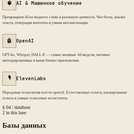
🧠
AI & Машинное обучение
Превращаем AI из модного слова в реальную ценность. Чат-боты, анализ
текста, генерация контента и умная автоматизация.
🤖
OpenAI
GPT-4o, Whisper, DALL-E — самые мощные AI-модели, нативно
интегрированные в ваши бизнес-приложения.
🎙️
ElevenLabs
Передовая технология text-to-speech. Естественные голоса, клонирование
голоса и умные голосовые ассистенты.
§
04
/
database
2
in this lane
Базы данных