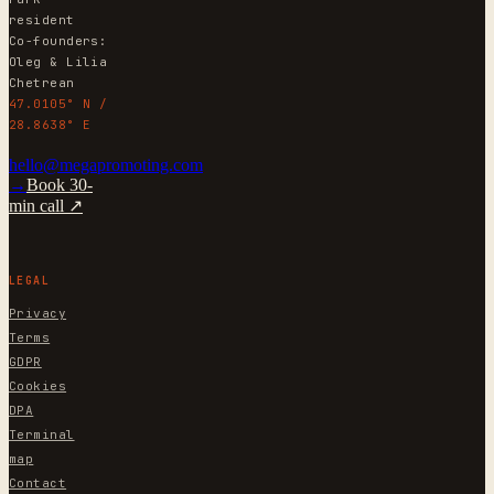
resident
Co-founders:
Oleg & Lilia
Chetrean
47.0105° N /
28.8638° E
hello@megapromoting.com
→
Book 30-
min call ↗
LEGAL
Privacy
Terms
GDPR
Cookies
DPA
Terminal
map
Contact