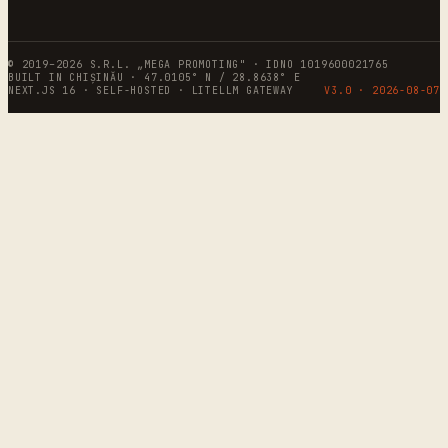
© 2019–2026 S.R.L. „MEGA PROMOTING" · IDNO 1019600021765
BUILT IN CHIȘINĂU · 47.0105° N / 28.8638° E
NEXT.JS 16 · SELF-HOSTED · LITELLM GATEWAY
V3.0 ·
2026-08-07