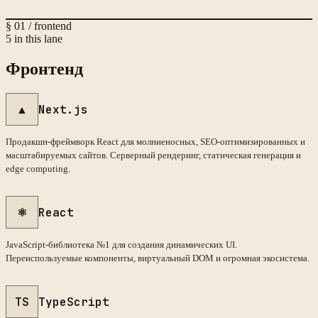
§
01
/
frontend
5
in this lane
Фронтенд
▲
Next.js
Продакшн-фреймворк React для молниеносных, SEO-оптимизированных и
масштабируемых сайтов. Серверный рендеринг, статическая генерация и
edge computing.
⚛
React
JavaScript-библиотека №1 для создания динамических UI.
Переиспользуемые компоненты, виртуальный DOM и огромная экосистема.
TS
TypeScript