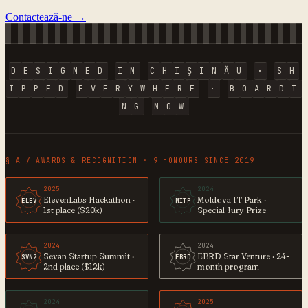
Contactează-ne →
D
E
S
I
G
N
E
D
I
N
C
H
I
Ș
I
N
Ă
U
·
S
H
I
P
P
E
D
E
V
E
R
Y
W
H
E
R
E
·
B
O
A
R
D
I
N
G
N
O
W
§ A / AWARDS & RECOGNITION · 9 HONOURS SINCE 2019
2025
2024
ElevenLabs Hackathon ·
Moldova IT Park ·
ELEV
MITP
1st place ($20k)
Special Jury Prize
2024
2024
Sevan Startup Summit ·
EBRD Star Venture · 24-
SVN2
EBRD
2nd place ($12k)
month program
2024
2025