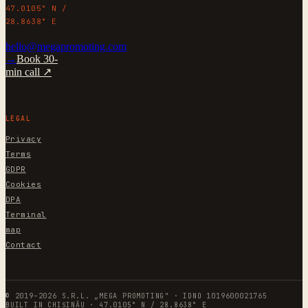
47.0105° N /
28.8638° E
hello@megapromoting.com
→
Book 30-
min call ↗
LEGAL
Privacy
Terms
GDPR
Cookies
DPA
Terminal
map
Contact
© 2019–2026 S.R.L. „MEGA PROMOTING" · IDNO 1019600021765
BUILT IN CHIȘINĂU · 47.0105° N / 28.8638° E