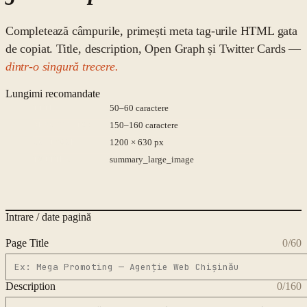
Completează câmpurile, primești meta tag-urile HTML gata
de copiat. Title, description, Open Graph și Twitter Cards —
dintr-o singură trecere.
Lungimi recomandate
TITLE
50–60 caractere
DESCRIPTION
150–160 caractere
OG IMAGE
1200 × 630 px
TWITTER
summary_large_image
Intrare / date pagină
Page Title
0
/60
Description
0
/160