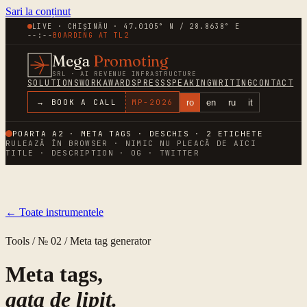
Sari la conținut
LIVE · CHIȘINĂU · 47.0105° N / 28.8638° E
--:--
BOARDING AT
TL2
Mega
Promoting
SRL · AI REVENUE INFRASTRUCTURE
SOLUTIONS
WORK
AWARDS
PRESS
SPEAKING
WRITING
CONTACT
ro
en
ru
it
→ BOOK A CALL
MP-
2026
POARTA A2 · META TAGS · DESCHIS ·
2
ETICHETE
RULEAZĂ ÎN BROWSER · NIMIC NU PLEACĂ DE AICI
TITLE · DESCRIPTION · OG · TWITTER
← Toate instrumentele
Tools / № 02 / Meta tag generator
Meta tags,
gata de lipit.