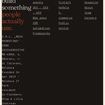
build
agents
Fintech
Speaking
something
SEO · GEO
HoReCa
About
people
· AEO
E-
Team
Web apps
commerce
Careers
actually
CRM
Public
use.
automation
sector
Frameworks
S.R.L. „MEGA
PROMOTING" ·
IDNO
1019600021765
MD-6800, s.
Dănceni, r-
ul Ialoveni,
Moldova
Founded 24
Apr 2019 ·
Moldova IT
Park
resident
Co-founders:
Oleg & Lilia
Chetrean