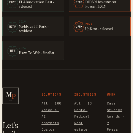
EU4Innovation East ·
BIBAN Investment
EU4I
BIBN
selected
Forum 2025
2019
2024
Moldova IT Park ·
MITP
UPNX
UpNext · selected
resident
2024
HTW
How To Web · finalist
M
p
SOLUTIONS
INDUSTRIES
WORK
SRL
All · 100
All · 10
Case
Voice AI
Dental
studies
AI
Medical
Awards ·
Let's
chatbots
Real
9
Custom
estate
Press