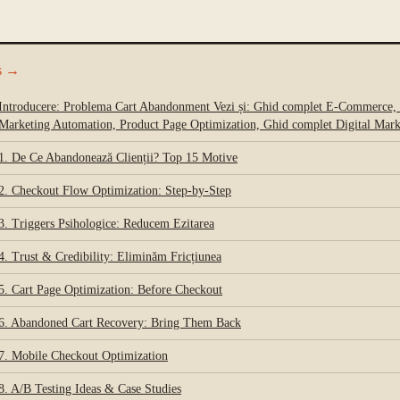
s
→
Introducere: Problema Cart Abandonment Vezi și: Ghid complet E-Commerce,
Marketing Automation, Product Page Optimization, Ghid complet Digital Mark
1. De Ce Abandonează Clienții? Top 15 Motive
2. Checkout Flow Optimization: Step-by-Step
3. Triggers Psihologice: Reducem Ezitarea
4. Trust & Credibility: Eliminăm Fricțiunea
5. Cart Page Optimization: Before Checkout
6. Abandoned Cart Recovery: Bring Them Back
7. Mobile Checkout Optimization
8. A/B Testing Ideas & Case Studies