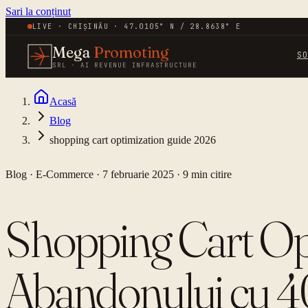
Sari la conținut
LIVE · CHIȘINĂU · 47.0105° N / 28.8638° E
Mega
Promoting
S
SRL · AI REVENUE INFRASTRUCTURE
Acasă
Blog
shopping cart optimization guide 2026
Blog ·
E-Commerce
·
7 februarie 2025
·
9
min citire
Shopping Cart Op
Abandonului cu 4