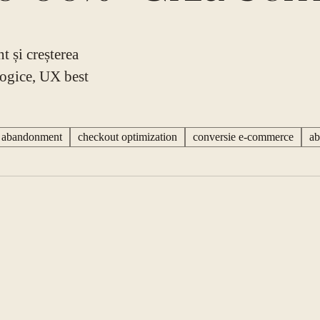
 și creșterea
logice, UX best
t abandonment
checkout optimization
conversie e-commerce
ab