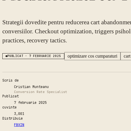
Strategii dovedite pentru reducerea cart abandonment
conversiilor. Checkout optimization, triggers psiho
practices, recovery tactics.
optimizare cos cumparaturi
car
PUBLICAT
·
7 FEBRUARIE 2025
Scris de
Cristian Munteanu
Conversion Rate Specialist
Publicat
7 februarie 2025
cuvinte
3,001
Distribuie
FB
X
IN