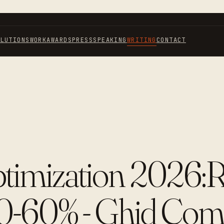
OLUTIONS
WORK
AWARDS
PRESS
SPEAKING
WRITING
CONTACT
timization 2026:
0-60% - Ghid Com