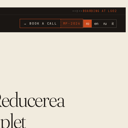
--:--
BOARDING AT
LG02
ro
en
ru
it
→ BOOK A CALL
MP-
2026
Reducerea
plet