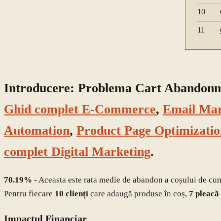
10
11
Introducere: Problema Cart Abandonme
Ghid complet E-Commerce
,
Email Mar
Automation
,
Product Page Optimizatio
complet Digital Marketing
.
70.19%
- Aceasta este rata medie de abandon a coșului de cu
Pentru fiecare
10 clienți
care adaugă produse în coș,
7 pleacă
Impactul Financiar