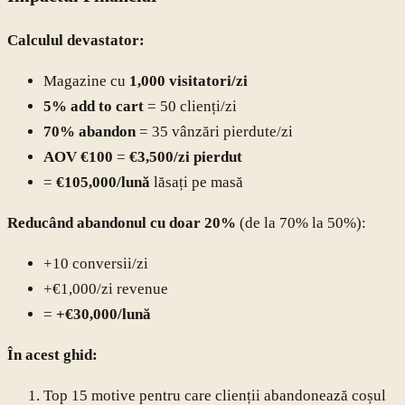
Calculul devastator:
Magazine cu
1,000 visitatori/zi
5% add to cart
= 50 clienți/zi
70% abandon
= 35 vânzări pierdute/zi
AOV €100
=
€3,500/zi pierdut
=
€105,000/lună
lăsați pe masă
Reducând abandonul cu doar 20%
(de la 70% la 50%):
+10 conversii/zi
+€1,000/zi revenue
=
+€30,000/lună
În acest ghid:
Top 15 motive pentru care clienții abandonează coșul