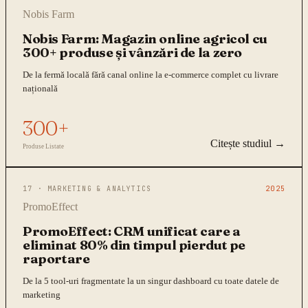
Nobis Farm
Nobis Farm: Magazin online agricol cu
300+ produse și vânzări de la zero
De la fermă locală fără canal online la e-commerce complet cu livrare
națională
300+
Citește studiul →
Produse Listate
17
·
MARKETING & ANALYTICS
2025
PromoEffect
PromoEffect: CRM unificat care a
eliminat 80% din timpul pierdut pe
raportare
De la 5 tool-uri fragmentate la un singur dashboard cu toate datele de
marketing