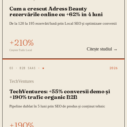
Cum a crescut Adress Beauty
rezervările online cu +62% în 4 luni
De la 120 la 195 rezervări/lună prin Local SEO și optimizare conversii
+210%
Citește studiul →
Creștere Trafic Local
03
·
B2B SAAS
· ★
2026
TechVentures
TechVentures: +55% conversii demo și
+190% trafic organic B2B
Pipeline dublat în 5 luni prin SEO de produs și conținut tehnic
+190%