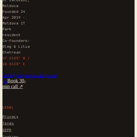
ul Ialoveni,
Moldova
Founded 24
Apr 2019 ·
Moldova IT
Park
resident
Co-founders:
Oleg & Lilia
Chetrean
47.0105° N /
28.8638° E
hello@megapromoting.com
→
Book 30-
min call ↗
LEGAL
Privacy
Terms
GDPR
Cookies