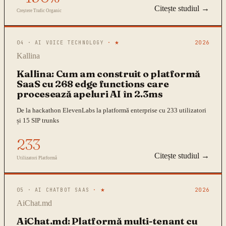
Citește studiul →
Creștere Trafic Organic
04
·
AI VOICE TECHNOLOGY
· ★
2026
Kallina
Kallina: Cum am construit o platformă
SaaS cu 268 edge functions care
procesează apeluri AI în 2.3ms
De la hackathon ElevenLabs la platformă enterprise cu 233 utilizatori
și 15 SIP trunks
233
Citește studiul →
Utilizatori Platformă
05
·
AI CHATBOT SAAS
· ★
2026
AiChat.md
AiChat.md: Platformă multi-tenant cu