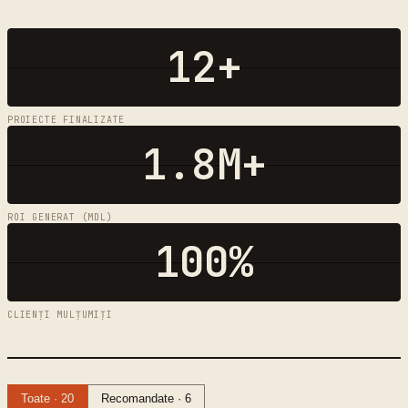
12+
PROIECTE FINALIZATE
1.8M+
ROI GENERAT (MDL)
100%
CLIENȚI MULȚUMIȚI
Toate · 20
Recomandate · 6