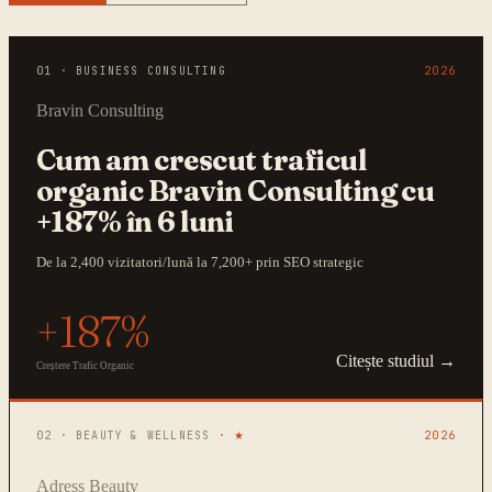
01
·
BUSINESS CONSULTING
2026
Bravin Consulting
Cum am crescut traficul
organic Bravin Consulting cu
+187% în 6 luni
De la 2,400 vizitatori/lună la 7,200+ prin SEO strategic
+187%
Citește studiul →
Creștere Trafic Organic
02
·
BEAUTY & WELLNESS
· ★
2026
Adress Beauty