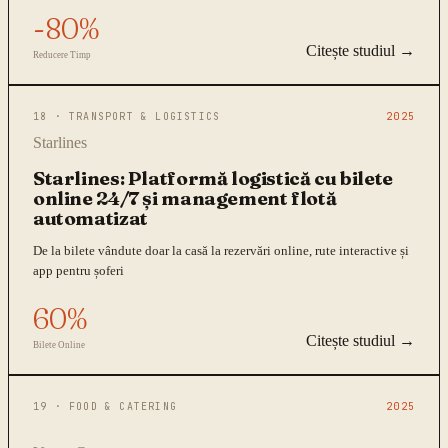
-80%
Citește studiul →
Reducere Timp
18
·
TRANSPORT & LOGISTICS
2025
Starlines
Starlines: Platformă logistică cu bilete
online 24/7 și management flotă
automatizat
De la bilete vândute doar la casă la rezervări online, rute interactive și
app pentru șoferi
60%
Citește studiul →
Bilete Online
19
·
FOOD & CATERING
2025