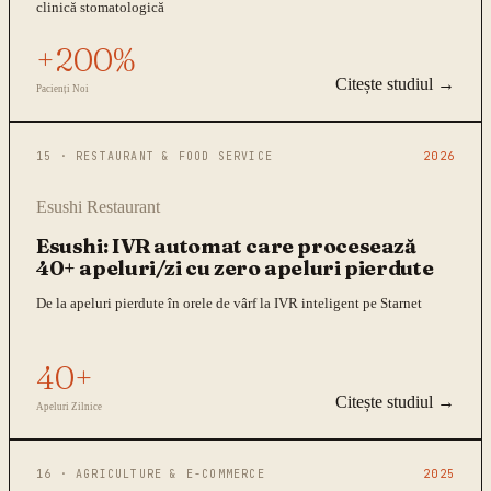
clinică stomatologică
+200%
Citește studiul →
Pacienți Noi
15
·
RESTAURANT & FOOD SERVICE
2026
Esushi Restaurant
Esushi: IVR automat care procesează
40+ apeluri/zi cu zero apeluri pierdute
De la apeluri pierdute în orele de vârf la IVR inteligent pe Starnet
40+
Citește studiul →
Apeluri Zilnice
16
·
AGRICULTURE & E-COMMERCE
2025