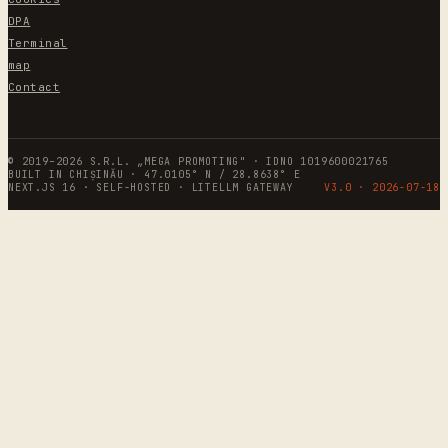
DPA
Terminal
map
Contact
© 2019–2026 S.R.L. „MEGA PROMOTING" · IDNO 1019600021765
BUILT IN CHIȘINĂU · 47.0105° N / 28.8638° E
NEXT.JS 16 · SELF-HOSTED · LITELLM GATEWAY
V3.0 ·
2026-07-18