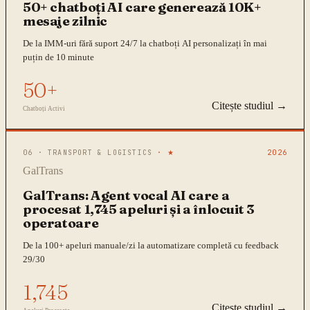
50+ chatboți AI care generează 10K+
mesaje zilnic
De la IMM-uri fără suport 24/7 la chatboți AI personalizați în mai
puțin de 10 minute
50+
Citește studiul →
Chatboți Activi
06
·
TRANSPORT & LOGISTICS
· ★
2026
GalTrans
GalTrans: Agent vocal AI care a
procesat 1,745 apeluri și a înlocuit 3
operatoare
De la 100+ apeluri manuale/zi la automatizare completă cu feedback
29/30
1,745
Citește studiul →