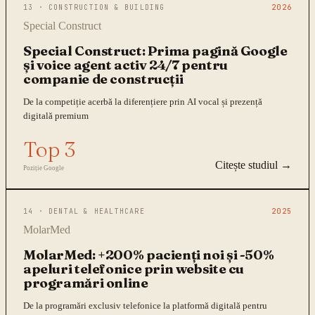
13
·
CONSTRUCTION & BUILDING
2026
Special Construct
Special Construct: Prima pagină Google
și voice agent activ 24/7 pentru
companie de construcții
De la competiție acerbă la diferențiere prin AI vocal și prezență
digitală premium
Top 3
Citește studiul →
Poziție Google
14
·
DENTAL & HEALTHCARE
2025
MolarMed
MolarMed: +200% pacienți noi și -50%
apeluri telefonice prin website cu
programări online
De la programări exclusiv telefonice la platformă digitală pentru