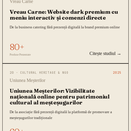
Vreau Carne
Vreau Carne: Website dark premium cu
meniu interactiv și comenzi directe
De la business catering fără prezență digitală la brand premium online
80+
Citește studiul →
Produse Prezentate
20
·
CULTURAL HERITAGE & NGO
2025
Uniunea Meșterilor
Uniunea Meșterilor: Vizibilitate
națională online pentru patrimoniul
cultural al meșteșugarilor
De la asociație fără prezență digitală la platformă de promovare a
meșteșugurilor tradiționale