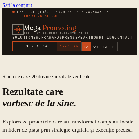
Sari la conținut
LIVE · CHIȘINĂU · 47.0105° N / 28.8638° E
--:--
BOARDING AT
G02
Mega
Promoting
SRL · AI REVENUE INFRASTRUCTURE
SOLUTIONS
WORK
AWARDS
PRESS
SPEAKING
WRITING
CONTACT
ro
en
ru
it
→ BOOK A CALL
MP-
2026
Studii de caz ·
20
dosare · rezultate verificate
Rezultate care
vorbesc de la sine.
Explorează proiectele care au transformat companii locale
în lideri de piață prin strategie digitală și execuție precisă.