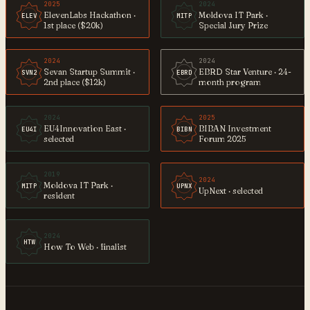
2025
2024
ElevenLabs Hackathon ·
Moldova IT Park ·
ELEV
MITP
1st place ($20k)
Special Jury Prize
2024
2024
Sevan Startup Summit ·
EBRD Star Venture · 24-
SVN2
EBRD
2nd place ($12k)
month program
2024
2025
EU4Innovation East ·
BIBAN Investment
EU4I
BIBN
selected
Forum 2025
2019
2024
Moldova IT Park ·
MITP
UPNX
UpNext · selected
resident
2024
HTW
How To Web · finalist