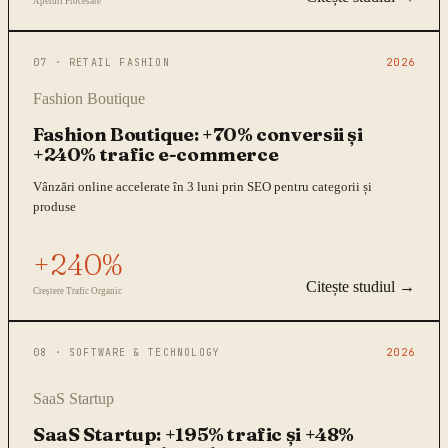
Apeluri Procesate
07
·
RETAIL FASHION
2026
Fashion Boutique
Fashion Boutique: +70% conversii și
+240% trafic e-commerce
Vânzări online accelerate în 3 luni prin SEO pentru categorii și
produse
+240%
Citește studiul →
Creștere Trafic Organic
08
·
SOFTWARE & TECHNOLOGY
2026
SaaS Startup
SaaS Startup: +195% trafic și +48%