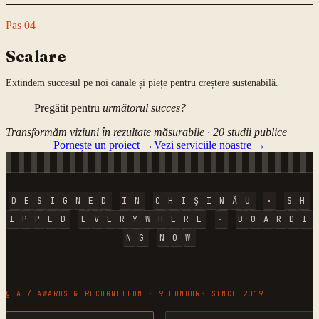
Pas
04
Scalare
Extindem succesul pe noi canale și piețe pentru creștere sustenabilă.
Pregătit pentru
următorul succes?
Transformăm viziuni în rezultate măsurabile ·
20
studii publice
Pornește un proiect →
Vezi serviciile noastre →
D
E
S
I
G
N
E
D
I
N
C
H
I
Ș
I
N
Ă
U
·
S
H
I
P
P
E
D
E
V
E
R
Y
W
H
E
R
E
·
B
O
A
R
D
I
N
G
N
O
W
§ A / AWARDS & RECOGNITION · 9 HONOURS SINCE 2019