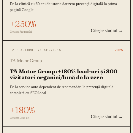
De la clinică cu 60 ani de istorie dar zero prezență digitală la prima
pagină Google
+250%
Citește studiul →
Creștere Programări
12
·
AUTOMOTIVE SERVICES
2025
TA Motor Group
TA Motor Group: +180% lead-uri și 800
vizitatori organici/lună de la zero
De la service auto dependent de recomandări la prezență digitală
completă cu SEO local
+180%
Citește studiul →
Creștere Lead-uri