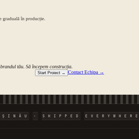
e graduală în producție.
brandul tău. Să începem construcția.
Contact Echipa →
Start Proiect →
I
Ș
I
N
Ă
U
·
S
H
I
P
P
E
D
E
V
E
R
Y
W
H
E
R
E