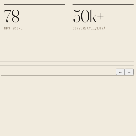
78
50k+
NPS SCORE
CONVERSAȚII/LUNĂ
←
→