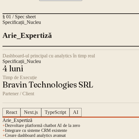
§ 01 / Spec sheet
Specificații_Nucleu
Arie_Expertiză
Dashboard-ul principal cu analytics în timp real
Specificații_Nucleu
4 luni
Timp de Execuție
Bravin Technologies SRL
Partener / Client
React
Next.js
TypeScript
AI
Arie_Expertiză
+
Dezvoltare platformă chatbot AI de la zero
+
Integrare cu sisteme CRM existente
+
Creare dashboard analytics avansat