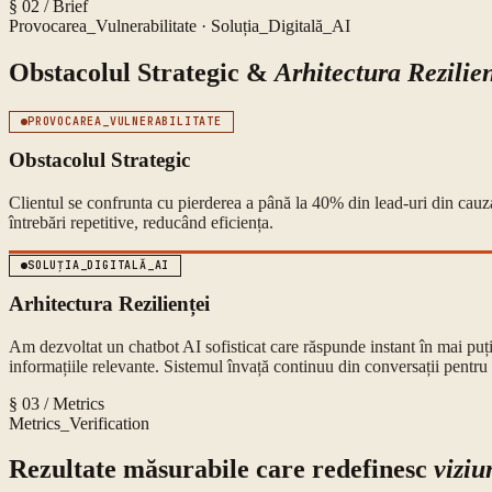
§ 02 / Brief
Provocarea_Vulnerabilitate · Soluția_Digitală_AI
Obstacolul Strategic &
Arhitectura Rezilien
PROVOCAREA_VULNERABILITATE
Obstacolul Strategic
Clientul se confrunta cu pierderea a până la 40% din lead-uri din cauza
întrebări repetitive, reducând eficiența.
SOLUȚIA_DIGITALĂ_AI
Arhitectura Rezilienței
Am dezvoltat un chatbot AI sofisticat care răspunde instant în mai puț
informațiile relevante. Sistemul învață continuu din conversații pentru
§ 03 / Metrics
Metrics_Verification
Rezultate măsurabile care redefinesc
viziu