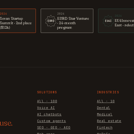
2024
2024
2024
Sevan Startup
EBRD Star Venture
EU4Innova
EBRD
EU4I
Summit · 2nd place
· 24-month
East · selec
($12k)
program
SOLUTIONS
INDUSTRIES
All · 100
All · 10
Voice AI
Dental
AI chatbots
Medical
use.
Custom agents
Real estate
SEO · GEO · AEO
Fintech
Web apps
HoReCa