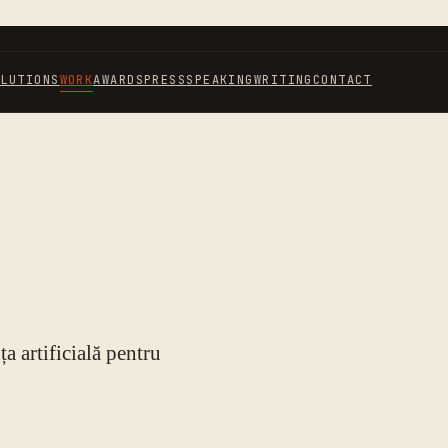
OLUTIONS
WORK
AWARDS
PRESS
SPEAKING
WRITING
CONTACT
a artificială pentru