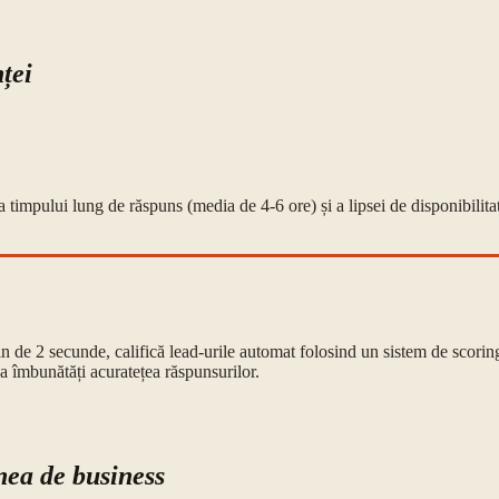
ței
 timpului lung de răspuns (media de 4-6 ore) și a lipsei de disponibilit
in de 2 secunde, califică lead-urile automat folosind un sistem de scori
 a îmbunătăți acuratețea răspunsurilor.
nea de business