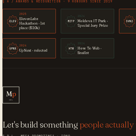
§ A / AWARDS & RECOGNITION · 9 HONOURS SINCE 2019
2025
2024
ElevenLabs
Moldova IT Park ·
ELEV
MITP
SVN2
Hackathon · 1st
Special Jury Prize
place ($20k)
2024
2024
How To Web ·
UPNX
HTW
UpNext · selected
finalist
M
p
SRL
Let's build something
people actually 