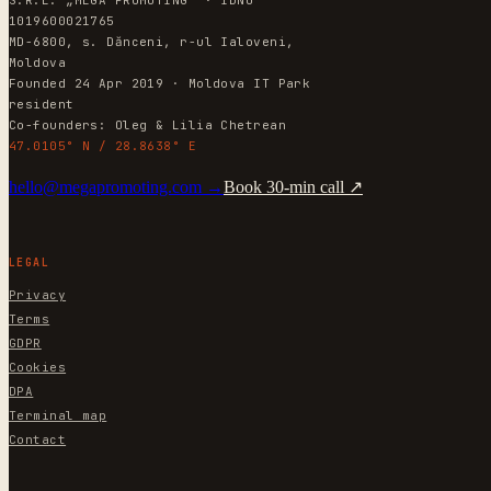
S.R.L. „MEGA PROMOTING" · IDNO
1019600021765
MD-6800, s. Dănceni, r-ul Ialoveni,
Moldova
Founded 24 Apr 2019 · Moldova IT Park
resident
Co-founders: Oleg & Lilia Chetrean
47.0105° N / 28.8638° E
hello@megapromoting.com →
Book 30-min call ↗
LEGAL
Privacy
Terms
GDPR
Cookies
DPA
Terminal map
Contact