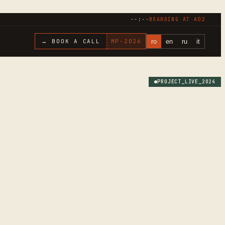
--:--
BOARDING AT
A02
ro
en
ru
it
→ BOOK A CALL
MP-
2026
PROJECT_LIVE_
2024