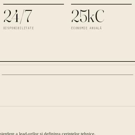
24/7
25k€
DISPONIBILITATE
ECONOMIE ANUALĂ
erdere a lead-urilor și definirea cerințelor tehnice.