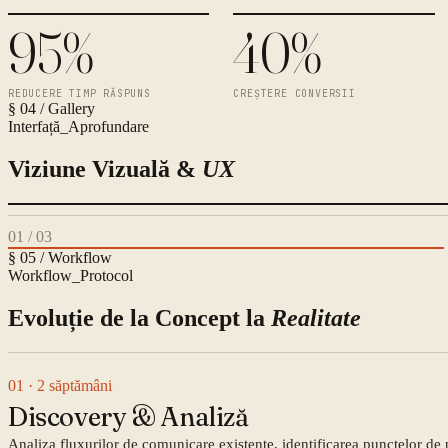
95%
40%
REDUCERE TIMP RĂSPUNS
CREȘTERE CONVERSII
§ 04 / Gallery
Interfață_Aprofundare
Viziune Vizuală &
UX
01
/
03
§ 05 / Workflow
Workflow_Protocol
Evoluție de la Concept la
Realitate
01
· 2 săptămâni
Discovery & Analiză
Analiza fluxurilor de comunicare existente, identificarea punctelor de pi