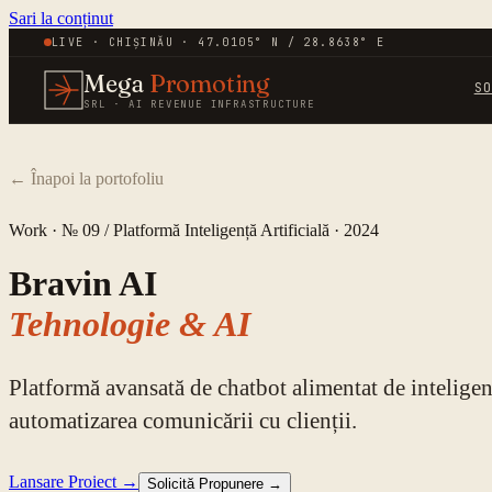
Sari la conținut
LIVE · CHIȘINĂU · 47.0105° N / 28.8638° E
Mega
Promoting
S
SRL · AI REVENUE INFRASTRUCTURE
←
Înapoi la portofoliu
Work · № 09 /
Platformă Inteligență Artificială
·
2024
Bravin AI
Tehnologie & AI
Platformă avansată de chatbot alimentat de inteligenț
automatizarea comunicării cu clienții.
Lansare Proiect →
Solicită Propunere →