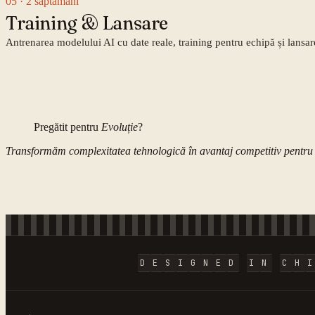
05
· 2 săptămâni
Training & Lansare
Antrenarea modelului AI cu date reale, training pentru echipă și lansar
Pregătit pentru
Evoluție
?
Transformăm complexitatea tehnologică în avantaj competitiv pentru 
D
E
S
I
G
N
E
D
I
N
C
H