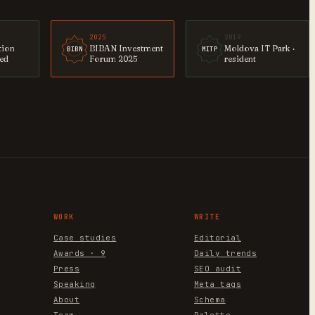
2025
2019
tion
BIBAN Investment
Moldova IT Park ·
BIBN
MITP
ted
Forum 2025
resident
WORK
WRITE
Case studies
Editorial
Awards · 9
Daily trends
Press
SEO audit
Speaking
Meta tags
About
Schema
Team
Palette