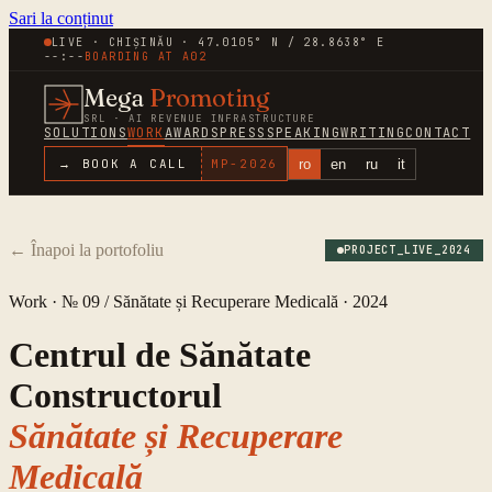
Sari la conținut
LIVE · CHIȘINĂU · 47.0105° N / 28.8638° E
--:--
BOARDING AT
A02
Mega
Promoting
SRL · AI REVENUE INFRASTRUCTURE
SOLUTIONS
WORK
AWARDS
PRESS
SPEAKING
WRITING
CONTACT
ro
en
ru
it
→ BOOK A CALL
MP-
2026
←
Înapoi la portofoliu
PROJECT_LIVE_
2024
Work · № 09 /
Sănătate și Recuperare Medicală
·
2024
Centrul de Sănătate
Constructorul
Sănătate și Recuperare
Medicală