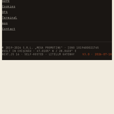
GDPR
Cookies
DPA
Terminal
map
Contact
© 2019–2026 S.R.L. „MEGA PROMOTING" · IDNO 1019600021765
BUILT IN CHIȘINĂU · 47.0105° N / 28.8638° E
NEXT.JS 16 · SELF-HOSTED · LITELLM GATEWAY
V3.0 ·
2026-07-18