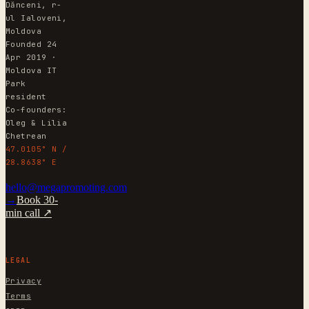
Dănceni, r-
ul Ialoveni,
Moldova
Founded 24
Apr 2019 ·
Moldova IT
Park
resident
Co-founders:
Oleg & Lilia
Chetrean
47.0105° N /
28.8638° E
hello@megapromoting.com
→
Book 30-
min call ↗
LEGAL
Privacy
Terms