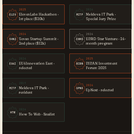
2025
2024
ElevenLabs Hackathon ·
Moldova IT Park ·
ELEV
MITP
1st place ($20k)
Special Jury Prize
2024
2024
Sevan Startup Summit ·
EBRD Star Venture · 24-
SVN2
EBRD
2nd place ($12k)
month program
2024
2025
EU4Innovation East ·
BIBAN Investment
EU4I
BIBN
selected
Forum 2025
2019
2024
Moldova IT Park ·
MITP
UPNX
UpNext · selected
resident
2024
HTW
How To Web · finalist