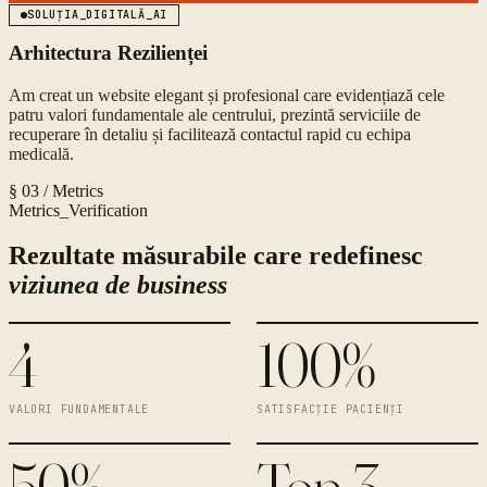
SOLUȚIA_DIGITALĂ_AI
Arhitectura Rezilienței
Am creat un website elegant și profesional care evidențiază cele
patru valori fundamentale ale centrului, prezintă serviciile de
recuperare în detaliu și facilitează contactul rapid cu echipa
medicală.
§ 03 / Metrics
Metrics_Verification
Rezultate măsurabile care redefinesc
viziunea de business
4
100%
VALORI FUNDAMENTALE
SATISFACȚIE PACIENȚI
50%
Top 3