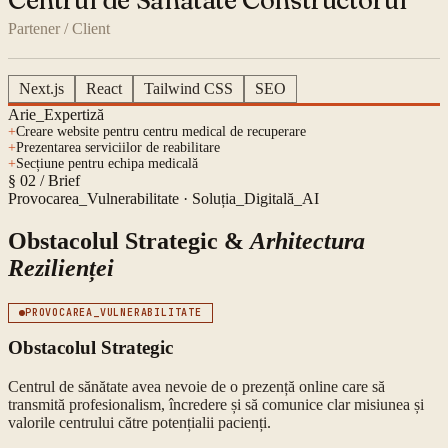
Centrul de Sănătate Constructorul
Partener / Client
Next.js
React
Tailwind CSS
SEO
Arie_Expertiză
+
Creare website pentru centru medical de recuperare
+
Prezentarea serviciilor de reabilitare
+
Secțiune pentru echipa medicală
§ 02 / Brief
Provocarea_Vulnerabilitate · Soluția_Digitală_AI
Obstacolul Strategic &
Arhitectura
Rezilienței
PROVOCAREA_VULNERABILITATE
Obstacolul Strategic
Centrul de sănătate avea nevoie de o prezență online care să
transmită profesionalism, încredere și să comunice clar misiunea și
valorile centrului către potențialii pacienți.