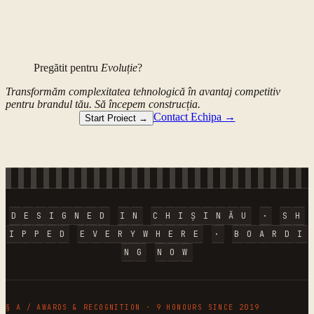
Pregătit pentru
Evoluție
?
Transformăm complexitatea tehnologică în avantaj competitiv
pentru brandul tău. Să începem construcția.
Contact Echipa →
Start Proiect →
D
E
S
I
G
N
E
D
I
N
C
H
I
Ș
I
N
Ă
U
·
S
H
I
P
P
E
D
E
V
E
R
Y
W
H
E
R
E
·
B
O
A
R
D
I
N
G
N
O
W
§ A / AWARDS & RECOGNITION · 9 HONOURS SINCE 2019