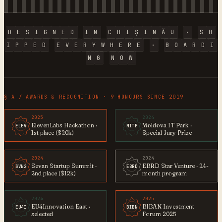
D
E
S
I
G
N
E
D
I
N
C
H
I
Ș
I
N
Ă
U
·
S
H
I
P
P
E
D
E
V
E
R
Y
W
H
E
R
E
·
B
O
A
R
D
I
N
G
N
O
W
§ A / AWARDS & RECOGNITION · 9 HONOURS SINCE 2019
2025
2024
ElevenLabs Hackathon ·
Moldova IT Park ·
ELEV
MITP
1st place ($20k)
Special Jury Prize
2024
2024
Sevan Startup Summit ·
EBRD Star Venture · 24-
SVN2
EBRD
2nd place ($12k)
month program
2024
2025
EU4Innovation East ·
BIBAN Investment
EU4I
BIBN
selected
Forum 2025