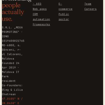
people
· AEO
E-
Team
Web apps
commerce
Careers
actually
CRM
Public
use.
automation
sector
Frameworks
S.R.L. „MEGA
PROMOTING" ·
IDNO
1019600021765
MD-6800, s.
Dănceni, r-
ul Ialoveni,
Moldova
Founded 24
Apr 2019 ·
Moldova IT
Park
resident
Co-founders:
Oleg & Lilia
Chetrean
47.0105° N /
28.8638° E