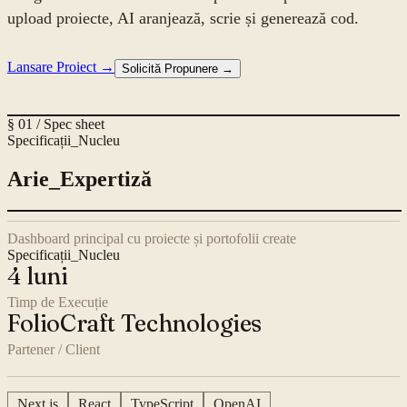
upload proiecte, AI aranjează, scrie și generează cod.
Lansare Proiect →
Solicită Propunere →
§ 01 / Spec sheet
Specificații_Nucleu
Arie_Expertiză
Dashboard principal cu proiecte și portofolii create
Specificații_Nucleu
4 luni
Timp de Execuție
FolioCraft Technologies
Partener / Client
Next.js
React
TypeScript
OpenAI