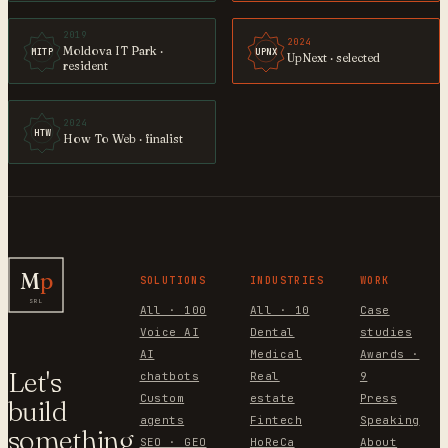
2019
2024
Moldova IT Park ·
MITP
UPNX
UpNext · selected
resident
2024
HTW
How To Web · finalist
M
p
SOLUTIONS
INDUSTRIES
WORK
SRL
All · 100
All · 10
Case
Voice AI
Dental
studies
AI
Medical
Awards ·
Let's
chatbots
Real
9
Custom
estate
Press
build
agents
Fintech
Speaking
something
SEO · GEO
HoReCa
About