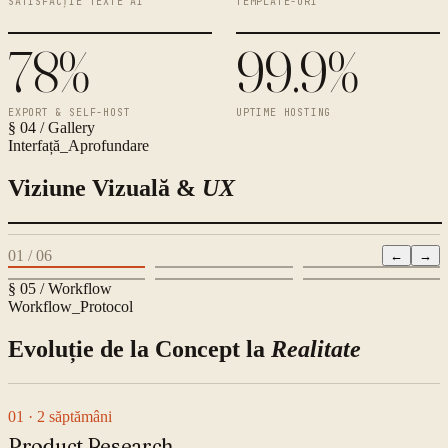
SATISFACȚIE TEXTE AI
TEMPLATE-URI
78%
99.9%
EXPORT & SELF-HOST
UPTIME HOSTING
§ 04 / Gallery
Interfață_Aprofundare
Viziune Vizuală &
UX
01
/
06
←
→
§ 05 / Workflow
Workflow_Protocol
Evoluție de la Concept la
Realitate
01
· 2 săptămâni
Product Research