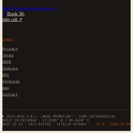
hello@megapromoting.com
→
Book 30-
min call ↗
LEGAL
Privacy
Terms
GDPR
Cookies
DPA
Terminal
map
Contact
© 2019–2026 S.R.L. „MEGA PROMOTING" · IDNO 1019600021765
BUILT IN CHIȘINĂU · 47.0105° N / 28.8638° E
NEXT.JS 16 · SELF-HOSTED · LITELLM GATEWAY
V3.0 ·
2026-07-18