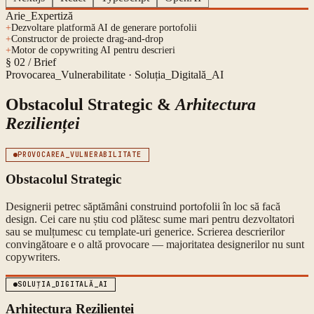
Arie_Expertiză
+
Dezvoltare platformă AI de generare portofolii
+
Constructor de proiecte drag-and-drop
+
Motor de copywriting AI pentru descrieri
§ 02 / Brief
Provocarea_Vulnerabilitate · Soluția_Digitală_AI
Obstacolul Strategic &
Arhitectura
Rezilienței
PROVOCAREA_VULNERABILITATE
Obstacolul Strategic
Designerii petrec săptămâni construind portofolii în loc să facă
design. Cei care nu știu cod plătesc sume mari pentru dezvoltatori
sau se mulțumesc cu template-uri generice. Scrierea descrierilor
convingătoare e o altă provocare — majoritatea designerilor nu sunt
copywriters.
SOLUȚIA_DIGITALĂ_AI
Arhitectura Rezilienței