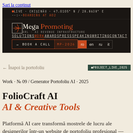
Sari la conținut
LIVE · CHIȘINĂU · 47.0105° N / 28.8638° E
--:--
BOARDING AT
A02
Mega
Promoting
SRL · AI REVENUE INFRASTRUCTURE
SOLUTIONS
WORK
AWARDS
PRESS
SPEAKING
WRITING
CONTACT
ro
en
ru
it
→ BOOK A CALL
MP-
2026
←
Înapoi la portofoliu
PROJECT_LIVE_
2025
Work · № 09 /
Generator Portofoliu AI
·
2025
FolioCraft AI
AI & Creative Tools
Platformă AI care transformă mostrele de lucru ale
designerilor într-un website de portofoliu profesional —