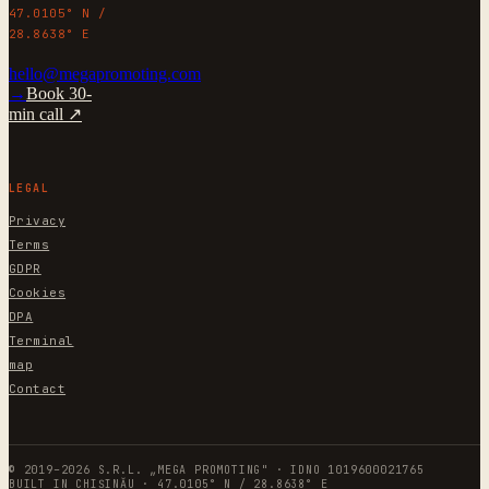
47.0105° N /
28.8638° E
hello@megapromoting.com
→
Book 30-
min call ↗
LEGAL
Privacy
Terms
GDPR
Cookies
DPA
Terminal
map
Contact
© 2019–2026 S.R.L. „MEGA PROMOTING" · IDNO 1019600021765
BUILT IN CHIȘINĂU · 47.0105° N / 28.8638° E