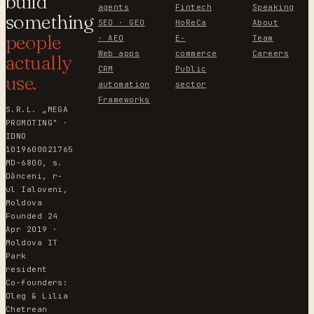
build
agents
Fintech
Speaking
something
SEO · GEO
HoReCa
About
people
· AEO
E-
Team
Web apps
commerce
Careers
actually
CRM
Public
use.
automation
sector
Frameworks
S.R.L. „MEGA
PROMOTING" ·
IDNO
1019600021765
MD-6800, s.
Dănceni, r-
ul Ialoveni,
Moldova
Founded 24
Apr 2019 ·
Moldova IT
Park
resident
Co-founders:
Oleg & Lilia
Chetrean