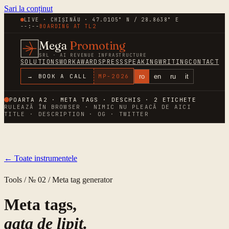
Sari la conținut
LIVE · CHIȘINĂU · 47.0105° N / 28.8638° E
--:--
BOARDING AT
TL2
Mega
Promoting
SRL · AI REVENUE INFRASTRUCTURE
SOLUTIONS
WORK
AWARDS
PRESS
SPEAKING
WRITING
CONTACT
ro
en
ru
it
→ BOOK A CALL
MP-
2026
POARTA A2 · META TAGS · DESCHIS ·
2
ETICHETE
RULEAZĂ ÎN BROWSER · NIMIC NU PLEACĂ DE AICI
TITLE · DESCRIPTION · OG · TWITTER
← Toate instrumentele
Tools / № 02 / Meta tag generator
Meta tags,
gata de lipit.