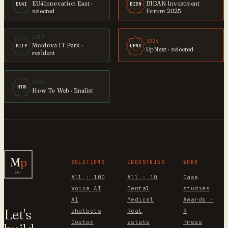
EU4Innovation East ·
BIBAN Investment
EU4I
BIBN
selected
Forum 2025
2019
2024
Moldova IT Park ·
MITP
UPNX
UpNext · selected
resident
2024
HTW
How To Web · finalist
M
p
SOLUTIONS
INDUSTRIES
WORK
SRL
All · 100
All · 10
Case
Voice AI
Dental
studies
AI
Medical
Awards ·
Let's
chatbots
Real
9
Custom
estate
Press