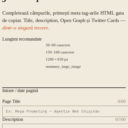
Completează câmpurile, primești meta tag-urile HTML gata
de copiat. Title, description, Open Graph și Twitter Cards —
dintr-o singură trecere.
Lungimi recomandate
TITLE
50–60 caractere
DESCRIPTION
150–160 caractere
OG IMAGE
1200 × 630 px
TWITTER
summary_large_image
Intrare / date pagină
Page Title
0
/60
Description
0
/160