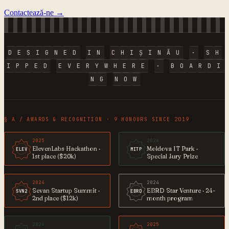
Contactează-ne →
D
E
S
I
G
N
E
D
I
N
C
H
I
Ș
I
N
Ă
U
·
S
H
I
P
P
E
D
E
V
E
R
Y
W
H
E
R
E
·
B
O
A
R
D
I
N
G
N
O
W
§ A / AWARDS & RECOGNITION · 9 HONOURS SINCE 2019
2025
2024
ElevenLabs Hackathon ·
Moldova IT Park ·
ELEV
MITP
1st place ($20k)
Special Jury Prize
2024
2024
Sevan Startup Summit ·
EBRD Star Venture · 24-
SVN2
EBRD
2nd place ($12k)
month program
2024
2025