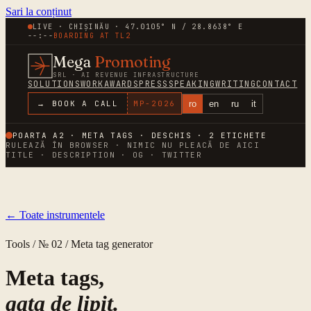
Sari la conținut
LIVE · CHIȘINĂU · 47.0105° N / 28.8638° E
--:--
BOARDING AT
TL2
Mega
Promoting
SRL · AI REVENUE INFRASTRUCTURE
SOLUTIONS
WORK
AWARDS
PRESS
SPEAKING
WRITING
CONTACT
ro
en
ru
it
→ BOOK A CALL
MP-
2026
POARTA A2 · META TAGS · DESCHIS ·
2
ETICHETE
RULEAZĂ ÎN BROWSER · NIMIC NU PLEACĂ DE AICI
TITLE · DESCRIPTION · OG · TWITTER
← Toate instrumentele
Tools / № 02 / Meta tag generator
Meta tags,
gata de lipit.