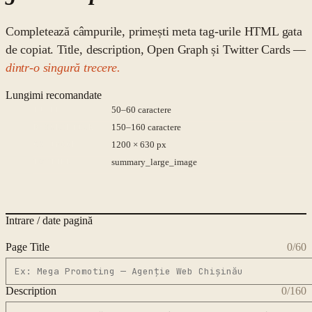
Completează câmpurile, primești meta tag-urile HTML gata
de copiat. Title, description, Open Graph și Twitter Cards —
dintr-o singură trecere.
Lungimi recomandate
TITLE
50–60 caractere
DESCRIPTION
150–160 caractere
OG IMAGE
1200 × 630 px
TWITTER
summary_large_image
Intrare / date pagină
Page Title
0
/60
Description
0
/160