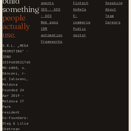
build
agents
Fintech
Speaking
something
SEO · GEO
HoReCa
About
people
· AEO
E-
Team
Web apps
commerce
Careers
actually
CRM
Public
use.
automation
sector
Frameworks
S.R.L. „MEGA
PROMOTING" ·
IDNO
1019600021765
MD-6800, s.
Dănceni, r-
ul Ialoveni,
Moldova
Founded 24
Apr 2019 ·
Moldova IT
Park
resident
Co-founders:
Oleg & Lilia
Chetrean