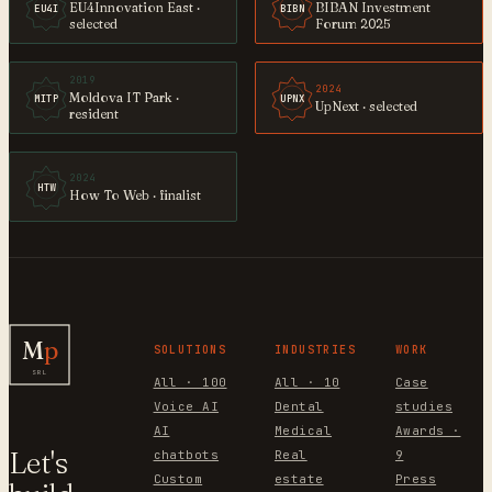
EU4Innovation East ·
BIBAN Investment
EU4I
BIBN
selected
Forum 2025
2019
2024
Moldova IT Park ·
MITP
UPNX
UpNext · selected
resident
2024
HTW
How To Web · finalist
M
p
SOLUTIONS
INDUSTRIES
WORK
SRL
All · 100
All · 10
Case
Voice AI
Dental
studies
AI
Medical
Awards ·
Let's
chatbots
Real
9
Custom
estate
Press