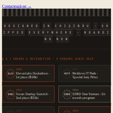
Contactează-ne →
D
E
S
I
G
N
E
D
I
N
C
H
I
Ș
I
N
Ă
U
·
S
H
I
P
P
E
D
E
V
E
R
Y
W
H
E
R
E
·
B
O
A
R
D
I
N
G
N
O
W
§ A / AWARDS & RECOGNITION · 9 HONOURS SINCE 2019
2025
2024
ElevenLabs Hackathon ·
Moldova IT Park ·
ELEV
MITP
1st place ($20k)
Special Jury Prize
2024
2024
Sevan Startup Summit ·
EBRD Star Venture · 24-
SVN2
EBRD
2nd place ($12k)
month program
2024
2025