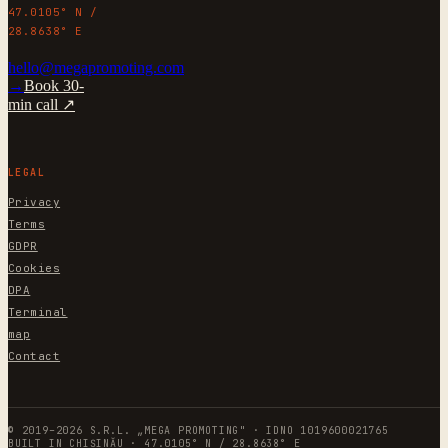
47.0105° N /
28.8638° E
hello@megapromoting.com
→
Book 30-
min call ↗
LEGAL
Privacy
Terms
GDPR
Cookies
DPA
Terminal
map
Contact
© 2019–2026 S.R.L. „MEGA PROMOTING" · IDNO 1019600021765
BUILT IN CHIȘINĂU · 47.0105° N / 28.8638° E