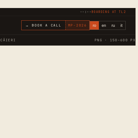
--:--
BOARDING AT
TL2
ro
en
ru
it
→ BOOK A CALL
MP-
2026
ICĂIERI
PNG · 150–600 PX