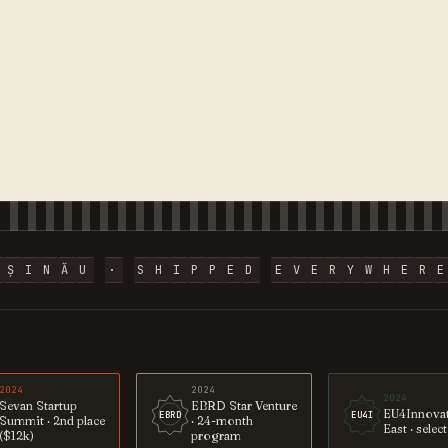
I
Ș
I
N
Ă
U
·
S
H
I
P
P
E
D
E
V
E
R
Y
W
H
E
R
E
2024
2024
2024
Sevan Startup
EBRD Star Venture
EU4Innova
EBRD
EU4I
Summit · 2nd place
· 24-month
East · selec
($12k)
program