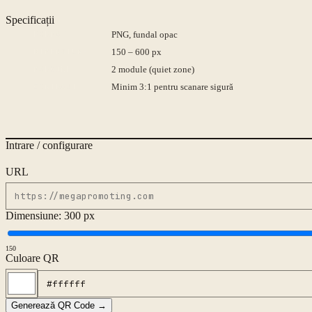
Specificații
FORMAT
PNG, fundal opac
DIMENSIUNE
150 – 600 px
MARGINE
2 module (quiet zone)
CONTRAST
Minim 3:1 pentru scanare sigură
Intrare / configurare
URL
Dimensiune:
300
px
150
Culoare QR
Generează QR Code →