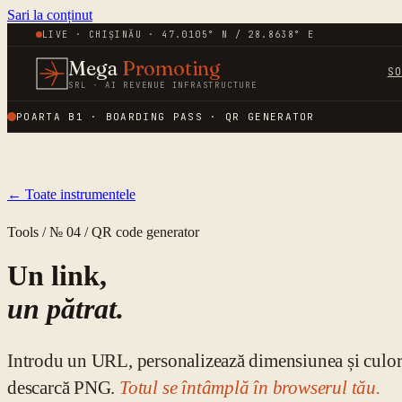
Sari la conținut
LIVE · CHIȘINĂU · 47.0105° N / 28.8638° E
Mega
Promoting
S
SRL · AI REVENUE INFRASTRUCTURE
POARTA B1 · BOARDING PASS · QR GENERATOR
← Toate instrumentele
Tools / № 04 / QR code generator
Un link,
un pătrat.
Introdu un URL, personalizează dimensiunea și culor
descarcă PNG.
Totul se întâmplă în browserul tău.