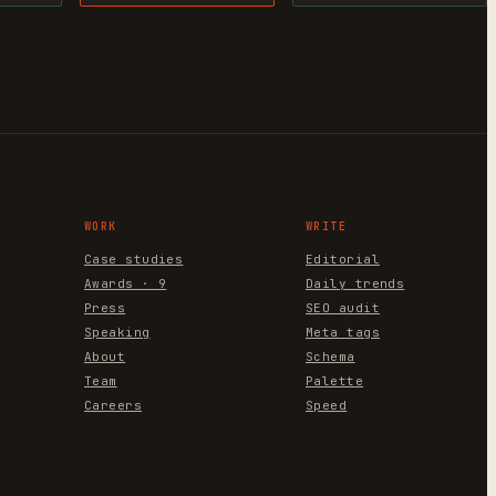
WORK
WRITE
Case studies
Editorial
Awards · 9
Daily trends
Press
SEO audit
Speaking
Meta tags
About
Schema
Team
Palette
Careers
Speed