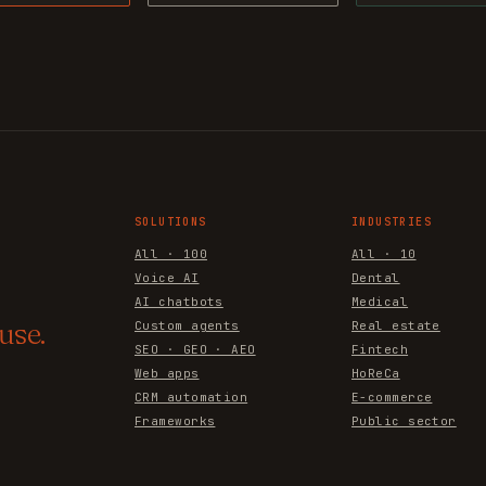
SOLUTIONS
INDUSTRIES
All · 100
All · 10
Voice AI
Dental
AI chatbots
Medical
use.
Custom agents
Real estate
SEO · GEO · AEO
Fintech
Web apps
HoReCa
CRM automation
E-commerce
Frameworks
Public sector