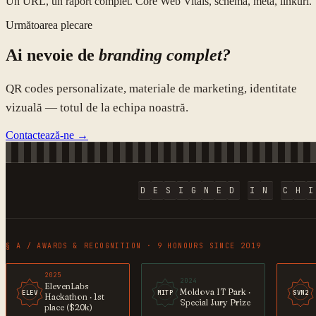
Un URL, un raport complet. Core Web Vitals, schema, meta, linkuri.
Următoarea plecare
Ai nevoie de
branding complet?
QR codes personalizate, materiale de marketing, identitate
vizuală — totul de la echipa noastră.
Contactează-ne →
D
E
S
I
G
N
E
D
I
N
C
H
§ A / AWARDS & RECOGNITION · 9 HONOURS SINCE 2019
2025
2024
ElevenLabs
Moldova IT Park ·
ELEV
MITP
SVN2
Hackathon · 1st
Special Jury Prize
place ($20k)