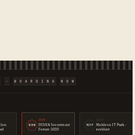
·
B
O
A
R
D
I
N
G
N
O
W
2025
2019
tion
BIBAN Investment
Moldova IT Park ·
BIBN
MITP
ted
Forum 2025
resident