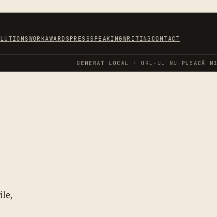
OLUTIONS
WORK
AWARDS
PRESS
SPEAKING
WRITING
CONTACT
GENERAT LOCAL · URL-UL NU PLEACĂ N
ile,