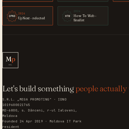
2024
2024
How To Web ·
UPNX
HTW
UpNext · selected
finalist
M
p
SRL
Let's build something
people actually 
S.R.L. „MEGA PROMOTING" · IDNO
1019600021765
MD-6800, s. Dănceni, r-ul Ialoveni,
Moldova
Founded 24 Apr 2019 · Moldova IT Park
resident