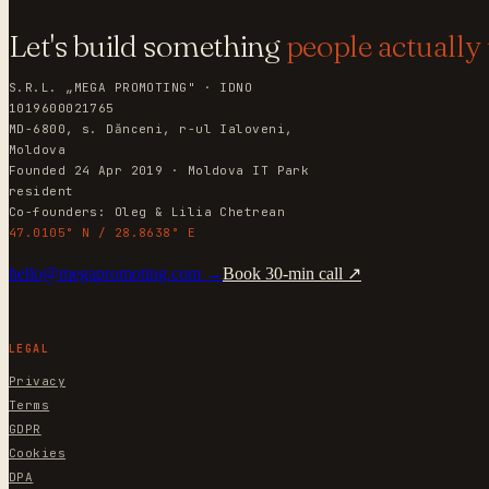
Let's build something
people actually 
S.R.L. „MEGA PROMOTING" · IDNO
1019600021765
MD-6800, s. Dănceni, r-ul Ialoveni,
Moldova
Founded 24 Apr 2019 · Moldova IT Park
resident
Co-founders: Oleg & Lilia Chetrean
47.0105° N / 28.8638° E
hello@megapromoting.com →
Book 30-min call ↗
LEGAL
Privacy
Terms
GDPR
Cookies
DPA