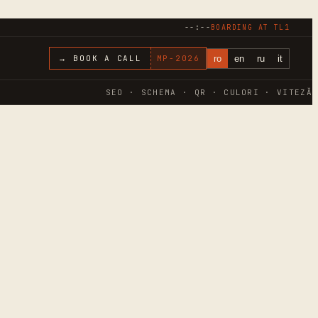
--:--
BOARDING AT
TL1
ro
en
ru
it
→ BOOK A CALL
MP-
2026
SEO · SCHEMA · QR · CULORI · VITEZĂ