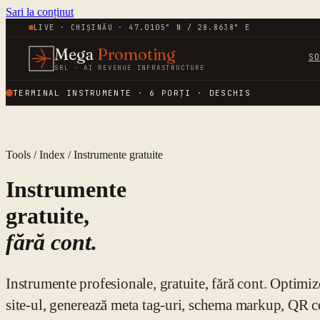
Sari la conținut
LIVE · CHIȘINĂU · 47.0105° N / 28.8638° E
Mega
Promoting
S
SRL · AI REVENUE INFRASTRUCTURE
TERMINAL INSTRUMENTE ·
6
PORȚI · DESCHIS
Tools / Index / Instrumente gratuite
Instrumente
gratuite,
fără cont.
Instrumente profesionale, gratuite, fără cont. Optimiz
site-ul, generează meta tag-uri, schema markup, QR c