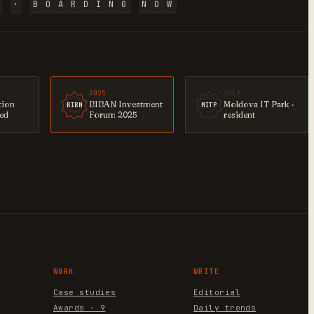
·
B
O
A
R
D
I
N
G
N
O
W
2025
2019
tion
BIBAN Investment
Moldova IT Park ·
BIBN
MITP
ted
Forum 2025
resident
WORK
WRITE
Case studies
Editorial
Awards · 9
Daily trends