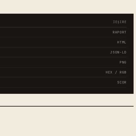
IEȘIRE
RAPORT
HTML
JSON-LD
PNG
HEX / RGB
SCOR