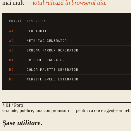
mai mult —
totul rulează în browserul tău.
POARTĂ
INSTRUMENT
A1
SEO AUDIT
A2
META TAG GENERATOR
A3
SCHEMA MARKUP GENERATOR
B1
QR CODE GENERATOR
B2
COLOR PALETTE GENERATOR
B3
WEBSITE SPEED ESTIMATOR
§ 01 / Porți
Gratuite, publice, fără compromisuri — pentru că orice agenție ar trebu
Șase
utilitare.