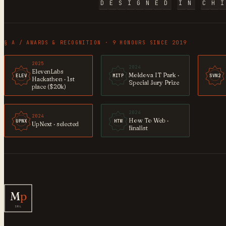
D
E
S
I
G
N
E
D
I
N
C
H
§ A / AWARDS & RECOGNITION · 9 HONOURS SINCE 2019
2025
2024
ElevenLabs
Moldova IT Park ·
ELEV
MITP
SVN2
Hackathon · 1st
Special Jury Prize
place ($20k)
2024
2024
How To Web ·
UPNX
HTW
UpNext · selected
finalist
M
p
SRL