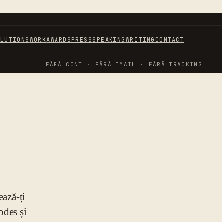
OLUTIONS
WORK
AWARDS
PRESS
SPEAKING
WRITING
CONTACT
FĂRĂ CONT · FĂRĂ EMAIL · FĂRĂ TRACKING
ează-ți
odes și