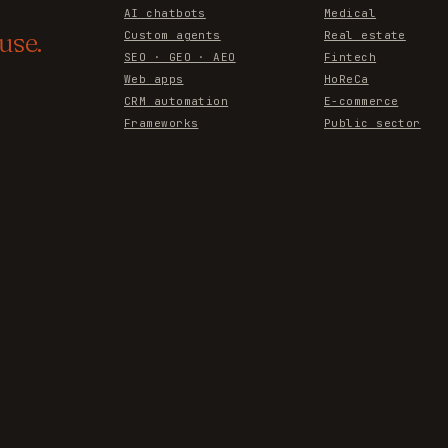
AI chatbots
Medical
use.
Custom agents
Real estate
SEO · GEO · AEO
Fintech
Web apps
HoReCa
CRM automation
E-commerce
Frameworks
Public sector