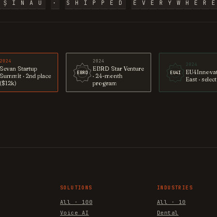
I
Ș
I
N
Ă
U
·
S
H
I
P
P
E
D
E
V
E
R
Y
W
H
E
R
E
2024
2024
2024
Sevan Startup
EBRD Star Venture
EU4Innova
EBRD
EU4I
Summit · 2nd place
· 24-month
East · selec
($12k)
program
SOLUTIONS
INDUSTRIES
All · 100
All · 10
Voice AI
Dental