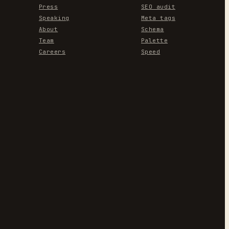
Press
SEO audit
Speaking
Meta tags
About
Schema
Team
Palette
Careers
Speed