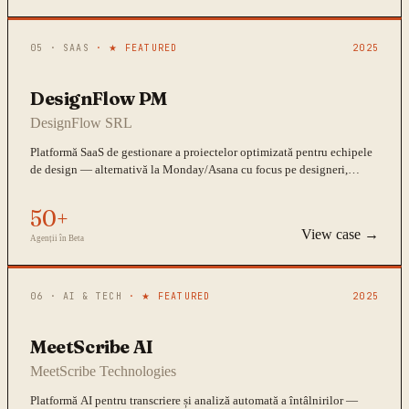
05
·
SAAS
· ★ FEATURED
2025
DesignFlow PM
DesignFlow SRL
Platformă SaaS de gestionare a proiectelor optimizată pentru echipele
de design — alternativă la Monday/Asana cu focus pe designeri,
dezvoltatori și redactori.
50+
View case →
Agenții în Beta
06
·
AI & TECH
· ★ FEATURED
2025
MeetScribe AI
MeetScribe Technologies
Platformă AI pentru transcriere și analiză automată a întâlnirilor —