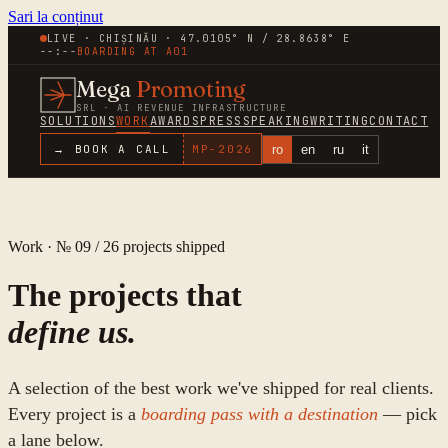
Sari la conținut
LIVE · CHIȘINĂU · 47.0105° N / 28.8638° E
--:--
BOARDING AT
A01
Mega
Promoting
SRL · AI REVENUE INFRASTRUCTURE
SOLUTIONS
WORK
AWARDS
PRESS
SPEAKING
WRITING
CONTACT
ro
en
ru
it
→ BOOK A CALL
MP-
2026
Work · № 09 /
26
projects shipped
The projects that
define us.
A selection of the best work we've shipped for real clients.
Every project is a
boarding pass with a destination
— pick
a lane below.