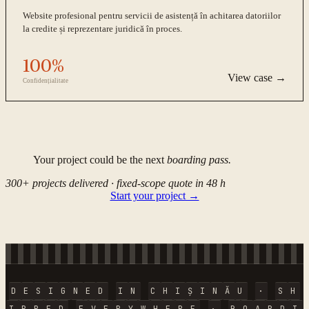
Website profesional pentru servicii de asistență în achitarea datoriilor
la credite și reprezentare juridică în proces.
100%
View case →
Confidențialitate
Your project could be the next
boarding pass.
300+ projects delivered · fixed-scope quote in 48 h
Start your project →
D
E
S
I
G
N
E
D
I
N
C
H
I
Ș
I
N
Ă
U
·
S
H