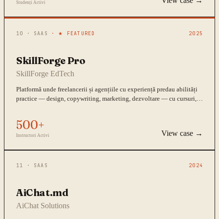
View case →
Studenți Activi
10
·
SAAS
· ★ FEATURED
2025
SkillForge Pro
SkillForge EdTech
Platformă unde freelancerii și agențiile cu experiență predau abilități
practice — design, copywriting, marketing, dezvoltare — cu cursuri,
sesiuni live și comunitate.
500+
View case →
Instructori Activi
11
·
SAAS
2024
AiChat.md
AiChat Solutions