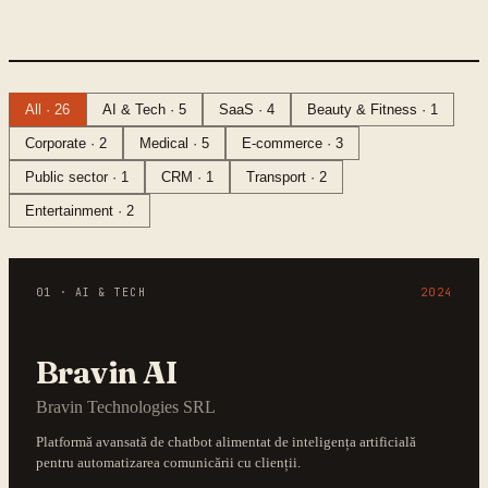
All · 26
AI & Tech · 5
SaaS · 4
Beauty & Fitness · 1
Corporate · 2
Medical · 5
E-commerce · 3
Public sector · 1
CRM · 1
Transport · 2
Entertainment · 2
01
·
AI & TECH
2024
Bravin AI
Bravin Technologies SRL
Platformă avansată de chatbot alimentat de inteligența artificială
pentru automatizarea comunicării cu clienții.