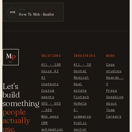
2024
HTW
How To Web · finalist
M
p
SOLUTIONS
INDUSTRIES
WORK
SRL
All · 100
All · 10
Case
Voice AI
Dental
studies
AI
Medical
Awards ·
Let's
chatbots
Real
9
Custom
estate
Press
build
agents
Fintech
Speaking
something
SEO · GEO
HoReCa
About
people
· AEO
E-
Team
Web apps
commerce
Careers
actually
CRM
Public
use.
automation
sector