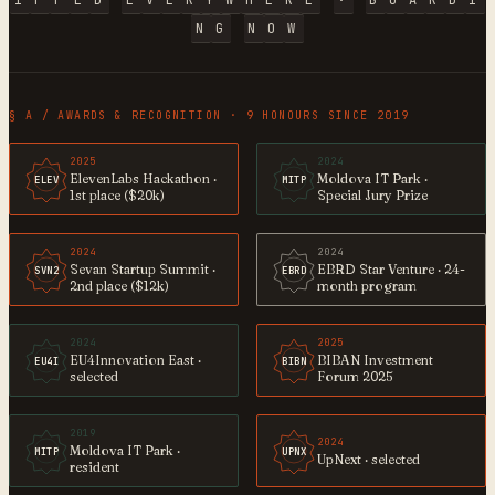
I
P
P
E
D
E
V
E
R
Y
W
H
E
R
E
·
B
O
A
R
D
I
N
G
N
O
W
§ A / AWARDS & RECOGNITION · 9 HONOURS SINCE 2019
2025
2024
ElevenLabs Hackathon ·
Moldova IT Park ·
ELEV
MITP
1st place ($20k)
Special Jury Prize
2024
2024
Sevan Startup Summit ·
EBRD Star Venture · 24-
SVN2
EBRD
2nd place ($12k)
month program
2024
2025
EU4Innovation East ·
BIBAN Investment
EU4I
BIBN
selected
Forum 2025
2019
2024
Moldova IT Park ·
MITP
UPNX
UpNext · selected
resident