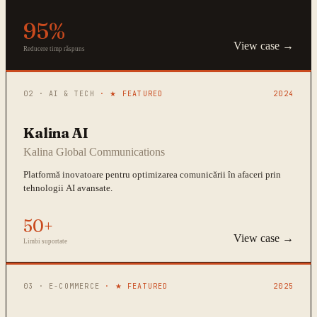
95%
View case →
Reducere timp răspuns
02
·
AI & TECH
· ★ FEATURED
2024
Kalina AI
Kalina Global Communications
Platformă inovatoare pentru optimizarea comunicării în afaceri prin
tehnologii AI avansate.
50+
View case →
Limbi suportate
03
·
E-COMMERCE
· ★ FEATURED
2025