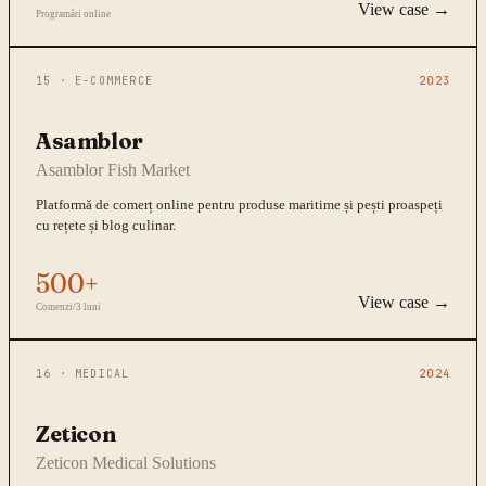
View case →
Programări online
15
·
E-COMMERCE
2023
Asamblor
Asamblor Fish Market
Platformă de comerț online pentru produse maritime și pești proaspeți
cu rețete și blog culinar.
500+
View case →
Comenzi/3 luni
16
·
MEDICAL
2024
Zeticon
Zeticon Medical Solutions