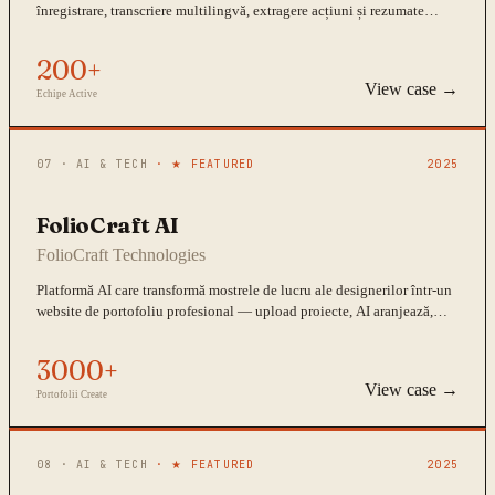
înregistrare, transcriere multilingvă, extragere acțiuni și rezumate
inteligente.
200+
View case →
Echipe Active
07
·
AI & TECH
· ★ FEATURED
2025
FolioCraft AI
FolioCraft Technologies
Platformă AI care transformă mostrele de lucru ale designerilor într-un
website de portofoliu profesional — upload proiecte, AI aranjează,
scrie și generează cod.
3000+
View case →
Portofolii Create
08
·
AI & TECH
· ★ FEATURED
2025