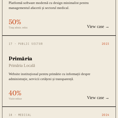
Platformă software modernă cu design minimalist pentru
managementul afacerii și sectorul medical.
50%
View case →
Timp admin. redus
17
·
PUBLIC SECTOR
2023
Primăria
Primăria Locală
Website instituțional pentru primărie cu informații despre
administrație, servicii cetățeni și transparență.
40%
View case →
Vizite reduse
18
·
MEDICAL
2024