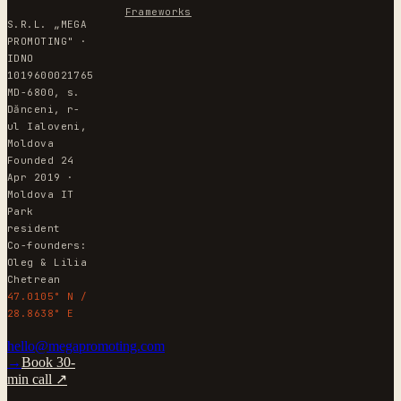
Frameworks
S.R.L. „MEGA
PROMOTING" ·
IDNO
1019600021765
MD-6800, s.
Dănceni, r-
ul Ialoveni,
Moldova
Founded 24
Apr 2019 ·
Moldova IT
Park
resident
Co-founders:
Oleg & Lilia
Chetrean
47.0105° N /
28.8638° E
hello@megapromoting.com
→
Book 30-
min call ↗