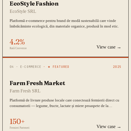
EcoStyle Fashion
EcoStyle SRL
Platformă e-commerce pentru brand de modă sustenabilă care vinde
îmbrăcăminte ecologică, din materiale organice, produsă în mod etic.
4.2%
View case →
Rată Conversie
04
·
E-COMMERCE
· ★ FEATURED
2025
Farm Fresh Market
Farm Fresh SRL
Platformă de livrare produse locale care conectează fermierii direct cu
consumatorii — legume, fructe, lactate și miere proaspete de la
producători.
150+
View case →
Fermieri Parteneri