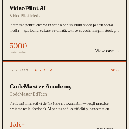
VideoPilot AI
VideoPilot Media
Platformă pentru crearea în serie a conținutului video pentru social
media — șabloane, editare automată, text-to-speech, imagini stock și
programare postări.
5000+
View case →
Creatori Activi
09
·
SAAS
· ★ FEATURED
2025
CodeMaster Academy
CodeMaster EdTech
Platformă interactivă de învățare a programării — lecții practice,
proiecte reale, feedback AI pentru cod, certificări și conectare cu
angajatori.
15K+