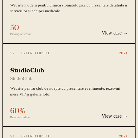
Website modern pentru clinică stomatologică cu prezentare detaliată a
serviciilor și echipei medicale.
50
View case →
Pacienți noi/2 luni
22
·
ENTERTAINMENT
2024
StudioClub
StudioClub
Website pentru club de noapte cu prezentare evenimente, rezervări
mese VIP și galerie foto.
60%
View case →
Rezervări online
23
·
ENTERTAINMENT
2024