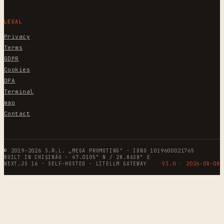
LEGAL
Privacy
Terms
GDPR
Cookies
DPA
Terminal
map
Contact
© 2019–2026 S.R.L. „MEGA PROMOTING" · IDNO 1019600021765
BUILT IN CHIȘINĂU · 47.0105° N / 28.8638° E
NEXT.JS 16 · SELF-HOSTED · LITELLM GATEWAY
V3.0 ·
2026-08-08