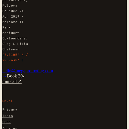
Moldova
Founded 24
Apr 2019 ·
Moldova IT
Park
resident
Co-founders:
Oleg & Lilia
Chetrean
47.0105° N /
28.8638° E
hello@megapromoting.com
→
Book 30-
min call ↗
LEGAL
Privacy
Terms
GDPR
Cookies