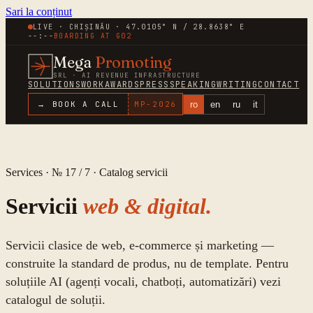
Sari la conținut
LIVE · CHIȘINĂU · 47.0105° N / 28.8638° E
--:--
BOARDING AT
G02
Mega
Promoting
SRL · AI REVENUE INFRASTRUCTURE
SOLUTIONS
WORK
AWARDS
PRESS
SPEAKING
WRITING
CONTACT
ro
en
ru
it
→ BOOK A CALL
MP-
2026
Services · № 17 /
7
·
Catalog servicii
Servicii
web & digital.
Servicii clasice de web, e-commerce și marketing —
construite la standard de produs, nu de template. Pentru
soluțiile AI (agenți vocali, chatboți, automatizări) vezi
catalogul de soluții.