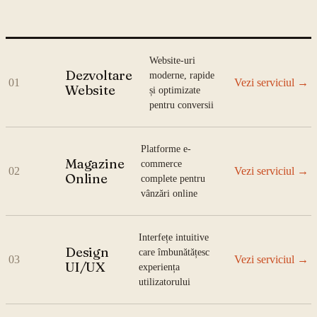
Website-uri
Dezvoltare
moderne, rapide
01
Vezi serviciul
→
Website
și optimizate
pentru conversii
Platforme e-
Magazine
commerce
02
Vezi serviciul
→
Online
complete pentru
vânzări online
Interfețe intuitive
Design
care îmbunătățesc
03
Vezi serviciul
→
UI/UX
experiența
utilizatorului