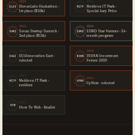
2025
2024
ElevenLabs Hackathon ·
Moldova IT Park ·
ELEV
MITP
1st place ($20k)
Special Jury Prize
2024
2024
Sevan Startup Summit ·
EBRD Star Venture · 24-
SVN2
EBRD
2nd place ($12k)
month program
2024
2025
EU4Innovation East ·
BIBAN Investment
EU4I
BIBN
selected
Forum 2025
2019
2024
Moldova IT Park ·
MITP
UPNX
UpNext · selected
resident
2024
HTW
How To Web · finalist