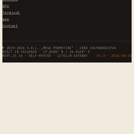
DPA
Terminal
map
Contact
© 2019–2026 S.R.L. „MEGA PROMOTING" · IDNO 1019600021765
BUILT IN CHIȘINĂU · 47.0105° N / 28.8638° E
NEXT.JS 16 · SELF-HOSTED · LITELLM GATEWAY
V3.0 ·
2026-08-10