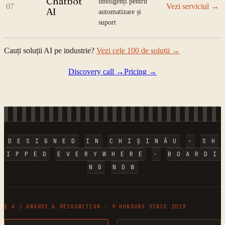
Chatbot
inteligenți pentru
07
Vezi serviciul
→
AI
automatizare și
suport
Cauți soluții AI pe industrie?
Vezi cele 100 de soluții
→
Discovery call →
Pricing →
D
E
S
I
G
N
E
D
I
N
C
H
I
Ș
I
N
Ă
U
·
S
H
I
P
P
E
D
E
V
E
R
Y
W
H
E
R
E
·
B
O
A
R
D
I
N
G
N
O
W
§ A / AWARDS & RECOGNITION · 9 HONOURS SINCE 2019