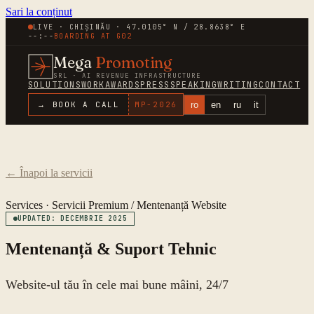
Sari la conținut
LIVE · CHIȘINĂU · 47.0105° N / 28.8638° E
--:--
BOARDING AT
G02
Mega
Promoting
SRL · AI REVENUE INFRASTRUCTURE
SOLUTIONS
WORK
AWARDS
PRESS
SPEAKING
WRITING
CONTACT
ro
en
ru
it
→ BOOK A CALL
MP-
2026
←
Înapoi la servicii
Services ·
Servicii Premium
/
Mentenanță Website
UPDATED: DECEMBRIE 2025
Mentenanță & Suport Tehnic
Website-ul tău în cele mai bune mâini, 24/7