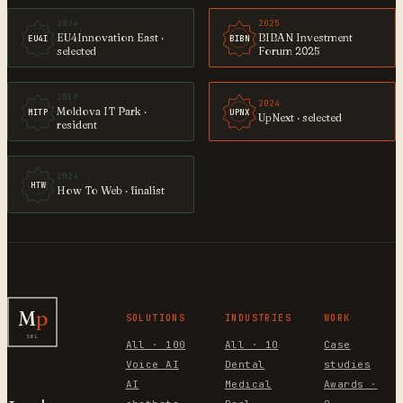
2024
2025
EU4Innovation East ·
BIBAN Investment
EU4I
BIBN
selected
Forum 2025
2019
2024
Moldova IT Park ·
MITP
UPNX
UpNext · selected
resident
2024
HTW
How To Web · finalist
M
p
SOLUTIONS
INDUSTRIES
WORK
SRL
All · 100
All · 10
Case
Voice AI
Dental
studies
AI
Medical
Awards ·