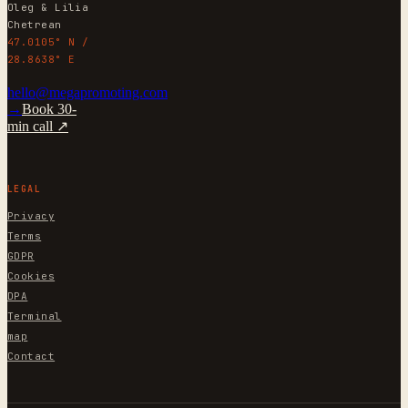
Oleg & Lilia
Chetrean
47.0105° N /
28.8638° E
hello@megapromoting.com
→
Book 30-
min call ↗
LEGAL
Privacy
Terms
GDPR
Cookies
DPA
Terminal
map
Contact