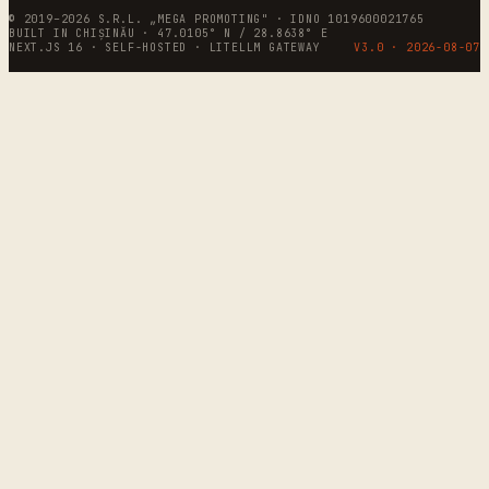
© 2019–2026 S.R.L. „MEGA PROMOTING" · IDNO 1019600021765
BUILT IN CHIȘINĂU · 47.0105° N / 28.8638° E
NEXT.JS 16 · SELF-HOSTED · LITELLM GATEWAY
V3.0 ·
2026-08-07