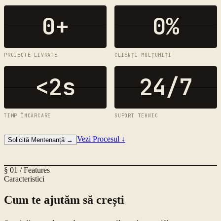
0
+
0
%
PROIECTE LIVRATE
CLIENȚI MULȚUMIȚI
<2s
24/7
TIMP ÎNCĂRCARE
SUPORT TEHNIC
Vezi Procesul
↓
Solicită Mentenanță
→
§ 01 / Features
Caracteristici
Cum te ajutăm să crești