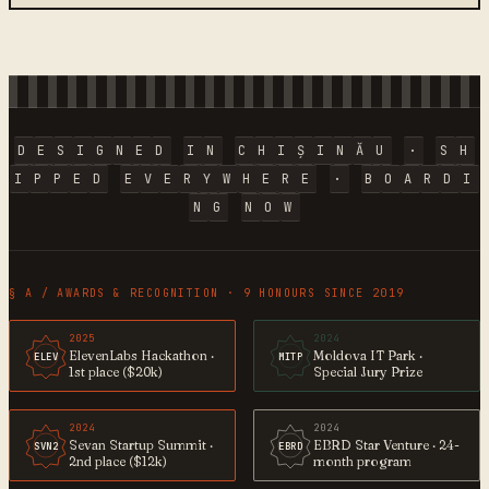
D
E
S
I
G
N
E
D
I
N
C
H
I
Ș
I
N
Ă
U
·
S
H
I
P
P
E
D
E
V
E
R
Y
W
H
E
R
E
·
B
O
A
R
D
I
N
G
N
O
W
§ A / AWARDS & RECOGNITION · 9 HONOURS SINCE 2019
2025
2024
ElevenLabs Hackathon ·
Moldova IT Park ·
ELEV
MITP
1st place ($20k)
Special Jury Prize
2024
2024
Sevan Startup Summit ·
EBRD Star Venture · 24-
SVN2
EBRD
2nd place ($12k)
month program