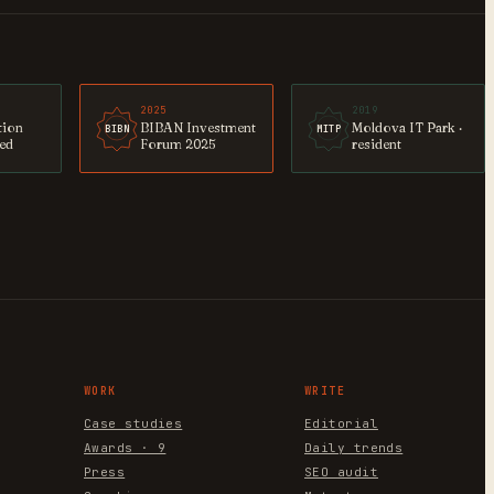
2025
2019
tion
BIBAN Investment
Moldova IT Park ·
BIBN
MITP
ted
Forum 2025
resident
WORK
WRITE
Case studies
Editorial
Awards · 9
Daily trends
Press
SEO audit