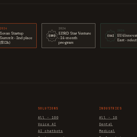
2024
2024
2024
Sevan Startup
EBRD Star Venture
EU4Innova
EBRD
EU4I
Summit · 2nd place
· 24-month
East · selec
($12k)
program
SOLUTIONS
INDUSTRIES
All · 100
All · 10
Voice AI
Dental
AI chatbots
Medical