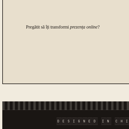
Pregătit să îți transformi
prezența online
?
D
E
S
I
G
N
E
D
I
N
C
H