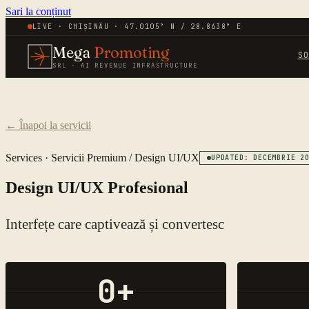
Sari la conținut
LIVE · CHIȘINĂU · 47.0105° N / 28.8638° E
Mega
Promoting
S
SRL · AI REVENUE INFRASTRUCTURE
←
Înapoi la servicii
Services ·
Servicii Premium
/
Design UI/UX
UPDATED: DECEMBRIE 2
Design UI/UX Profesional
Interfețe care captivează și convertesc
0
+