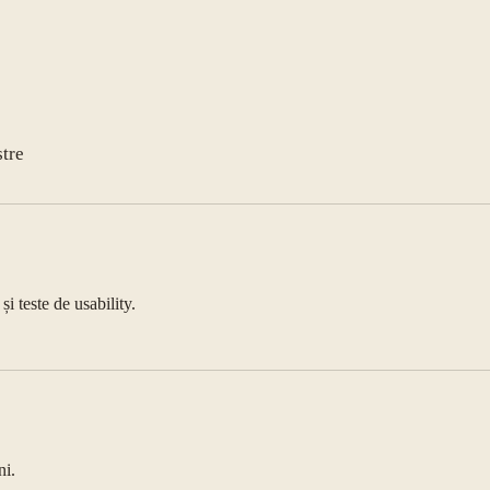
stre
i teste de usability.
?
ni.