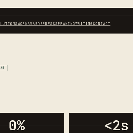
OLUTIONS
WORK
AWARDS
PRESS
SPEAKING
WRITING
CONTACT
025
0
%
<2s