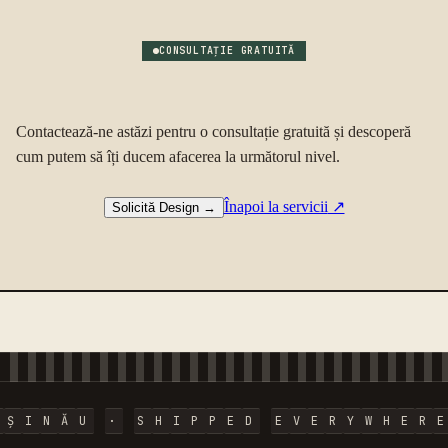
CONSULTAȚIE GRATUITĂ
Contactează-ne astăzi pentru o consultație gratuită și descoperă
cum putem să îți ducem afacerea la următorul nivel.
Înapoi la servicii
↗
Solicită Design
→
I
Ș
I
N
Ă
U
·
S
H
I
P
P
E
D
E
V
E
R
Y
W
H
E
R
E