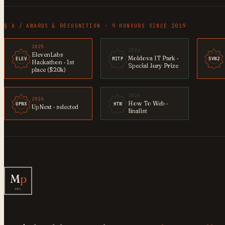
§ A / AWARDS & RECOGNITION · 9 HONOURS SINCE 2019
2025
2024
ElevenLabs
Moldova IT Park ·
ELEV
MITP
SVN2
Hackathon · 1st
Special Jury Prize
place ($20k)
2024
2024
How To Web ·
UPNX
HTW
UpNext · selected
finalist
M
p
SRL