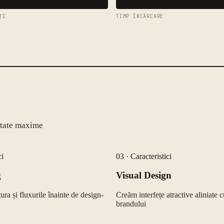
ȚI
TIMP ÎNCĂRCARE
ultate maxime
ci
03
·
Caracteristici
g
Visual Design
ura și fluxurile înainte de design-
Creăm interfețe atractive aliniate c
brandului