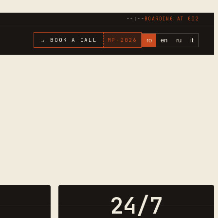
--:--
BOARDING AT
G02
ro
en
ru
it
→ BOOK A CALL
MP-
2026
24/7