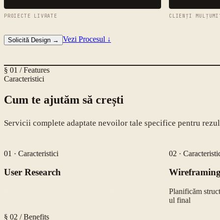
PROIECTE LIVRATE
CLIENȚI MULȚUMI
Vezi Procesul
↓
Solicită Design
→
§ 01 / Features
Caracteristici
Cum te ajutăm să crești
Servicii complete adaptate nevoilor tale specifice pentru rez
01
·
Caracteristici
02
·
Caracteristi
User Research
Wireframin
Înțelegem publicul țintă și nevoile lor pentru un
Planificăm struct
design relevant
ul final
§ 02 / Benefits