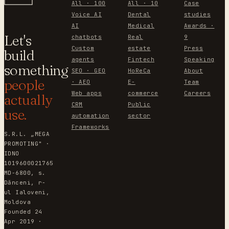
All · 100
All · 10
Case
Voice AI
Dental
studies
AI
Medical
Awards ·
Let's
chatbots
Real
9
Custom
estate
Press
build
agents
Fintech
Speaking
something
SEO · GEO
HoReCa
About
people
· AEO
E-
Team
Web apps
commerce
Careers
actually
CRM
Public
use.
automation
sector
Frameworks
S.R.L. „MEGA
PROMOTING" ·
IDNO
1019600021765
MD-6800, s.
Dănceni, r-
ul Ialoveni,
Moldova
Founded 24
Apr 2019 ·