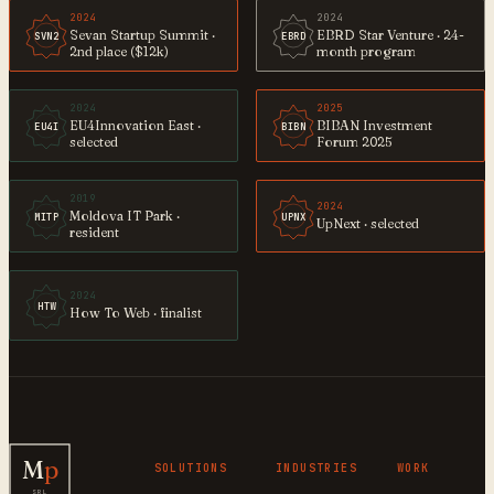
2024
2024
Sevan Startup Summit ·
EBRD Star Venture · 24-
SVN2
EBRD
2nd place ($12k)
month program
2024
2025
EU4Innovation East ·
BIBAN Investment
EU4I
BIBN
selected
Forum 2025
2019
2024
Moldova IT Park ·
MITP
UPNX
UpNext · selected
resident
2024
HTW
How To Web · finalist
M
p
SOLUTIONS
INDUSTRIES
WORK
SRL