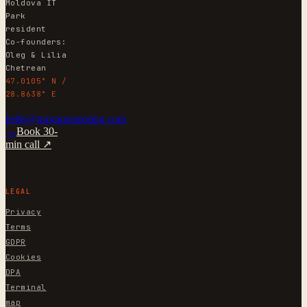
Moldova IT
Park
resident
Co-founders:
Oleg & Lilia
Chetrean
47.0105° N /
28.8638° E
hello@megapromoting.com
→
Book 30-
min call ↗
LEGAL
Privacy
Terms
GDPR
Cookies
DPA
Terminal
map