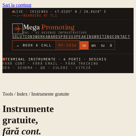
Sari la conținut
LIVE · CHIȘINĂU · 47.0105° N / 28.8638° E
--:--
BOARDING AT
TL1
Mega
Promoting
SRL · AI REVENUE INFRASTRUCTURE
SOLUTIONS
WORK
AWARDS
PRESS
SPEAKING
WRITING
CONTACT
ro
en
ru
it
→ BOOK A CALL
MP-
2026
TERMINAL INSTRUMENTE ·
6
PORȚI · DESCHIS
FĂRĂ CONT · FĂRĂ EMAIL · FĂRĂ TRACKING
SEO · SCHEMA · QR · CULORI · VITEZĂ
Tools / Index / Instrumente gratuite
Instrumente
gratuite,
fără cont.