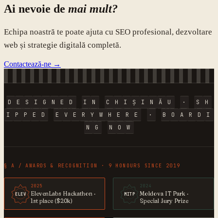
Ai nevoie de
mai mult?
Echipa noastră te poate ajuta cu SEO profesional, dezvoltare
web și strategie digitală completă.
Contactează-ne →
D
E
S
I
G
N
E
D
I
N
C
H
I
Ș
I
N
Ă
U
·
S
H
I
P
P
E
D
E
V
E
R
Y
W
H
E
R
E
·
B
O
A
R
D
I
N
G
N
O
W
§ A / AWARDS & RECOGNITION · 9 HONOURS SINCE 2019
2025
2024
ElevenLabs Hackathon ·
Moldova IT Park ·
ELEV
MITP
1st place ($20k)
Special Jury Prize