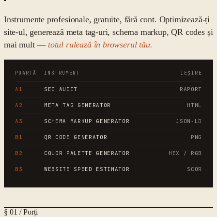
Instrumente profesionale, gratuite, fără cont. Optimizează-ți
site-ul, generează meta tag-uri, schema markup, QR codes și
mai mult —
totul rulează în browserul tău.
POARTĂ
INSTRUMENT
IEȘIRE
A1
SEO AUDIT
RAPORT
A2
META TAG GENERATOR
HTML
A3
SCHEMA MARKUP GENERATOR
JSON-LD
B1
QR CODE GENERATOR
PNG
B2
COLOR PALETTE GENERATOR
HEX / RGB
B3
WEBSITE SPEED ESTIMATOR
SCOR
§ 01 / Porți