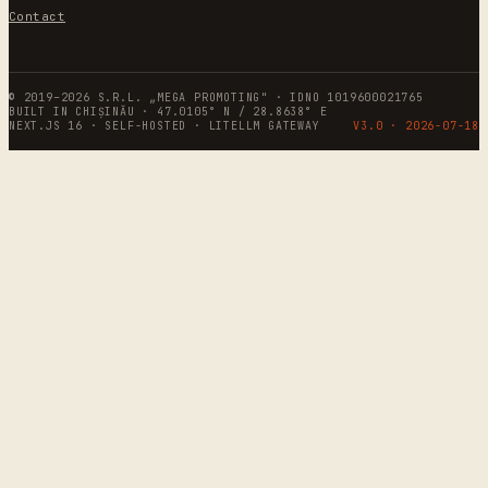
Contact
© 2019–2026 S.R.L. „MEGA PROMOTING" · IDNO 1019600021765
BUILT IN CHIȘINĂU · 47.0105° N / 28.8638° E
NEXT.JS 16 · SELF-HOSTED · LITELLM GATEWAY
V3.0 ·
2026-07-18